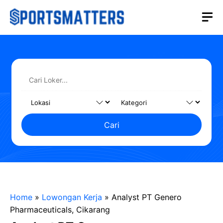
Langsung
M
ke
isi
Cari
Home
»
Lowongan Kerja
»
Analyst PT Genero
Pharmaceuticals, Cikarang