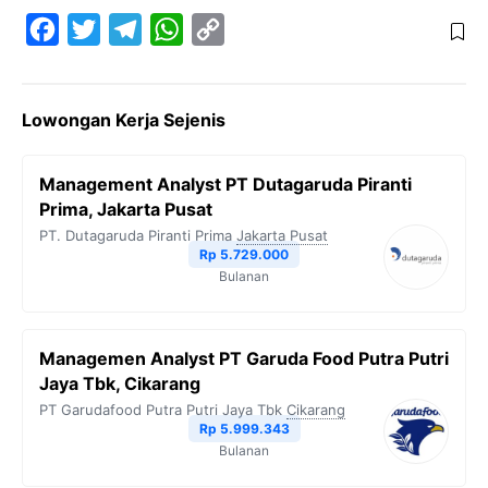
F
T
T
W
C
a
w
e
h
o
c
i
l
a
p
Lowongan Kerja Sejenis
e
t
e
t
y
b
t
g
s
L
Management Analyst PT Dutagaruda Piranti
o
e
r
A
i
Prima, Jakarta Pusat
o
r
a
p
n
PT. Dutagaruda Piranti Prima
Jakarta Pusat
Rp 5.729.000
k
m
p
k
Bulanan
Managemen Analyst PT Garuda Food Putra Putri
Jaya Tbk, Cikarang
PT Garudafood Putra Putri Jaya Tbk
Cikarang
Rp 5.999.343
Bulanan