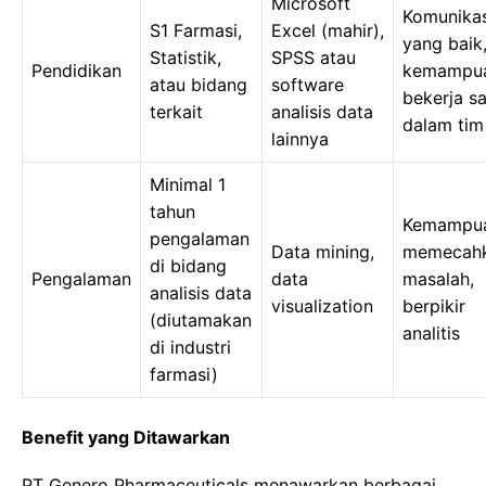
Microsoft
Komunikas
S1 Farmasi,
Excel (mahir),
yang baik
Statistik,
SPSS atau
Pendidikan
kemampu
atau bidang
software
bekerja s
terkait
analisis data
dalam tim
lainnya
Minimal 1
tahun
Kemampu
pengalaman
Data mining,
memecah
di bidang
Pengalaman
data
masalah,
analisis data
visualization
berpikir
(diutamakan
analitis
di industri
farmasi)
Benefit yang Ditawarkan
PT Genero Pharmaceuticals menawarkan berbagai