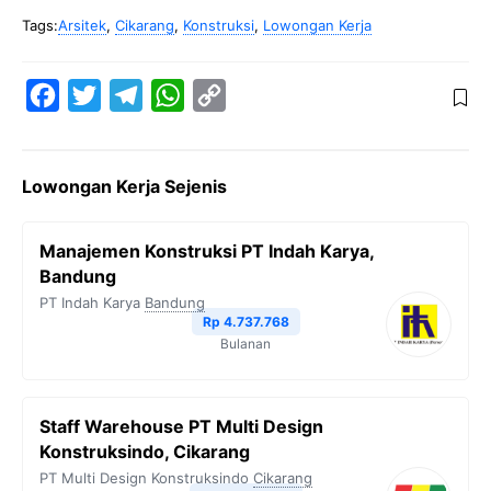
Tags:
Arsitek
,
Cikarang
,
Konstruksi
,
Lowongan Kerja
F
T
T
W
C
a
w
e
h
o
c
i
l
a
p
Lowongan Kerja Sejenis
e
t
e
t
y
b
t
g
s
L
Manajemen Konstruksi PT Indah Karya,
o
e
r
A
i
Bandung
o
r
a
p
n
PT Indah Karya
Bandung
Rp 4.737.768
k
m
p
k
Bulanan
Staff Warehouse PT Multi Design
Konstruksindo, Cikarang
PT Multi Design Konstruksindo
Cikarang