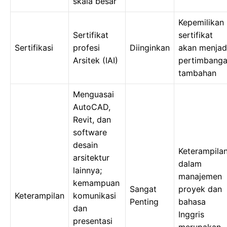
skala besar
Kepemilikan
Sertifikat
sertifikat
Sertifikasi
profesi
Diinginkan
akan menjad
Arsitek (IAI)
pertimbang
tambahan
Menguasai
AutoCAD,
Revit, dan
software
desain
Keterampila
arsitektur
dalam
lainnya;
manajemen
kemampuan
Sangat
proyek dan
Keterampilan
komunikasi
Penting
bahasa
dan
Inggris
presentasi