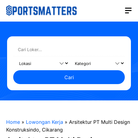
Langsung
M
ke
isi
Cari
Home
»
Lowongan Kerja
»
Arsitektur PT Multi Design
Konstruksindo, Cikarang