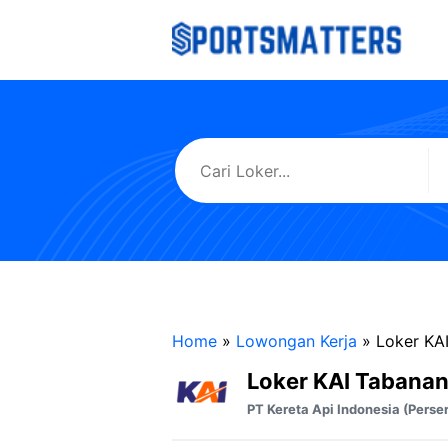
Langsung
ke
isi
Home
»
Lowongan Kerja
»
Loker KA
Loker KAI Tabana
PT Kereta Api Indonesia (Perse