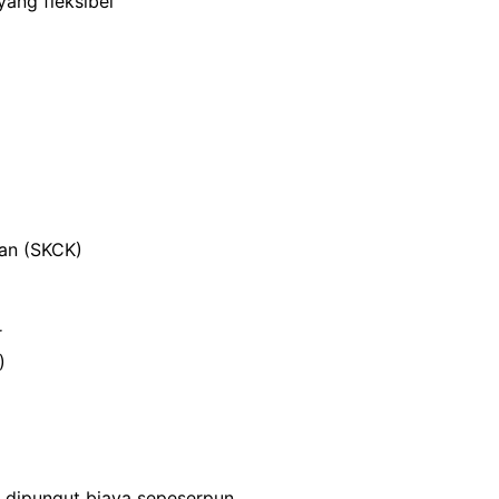
ang fleksibel
ian (SKCK)
r
)
a dipungut biaya sepeserpun.