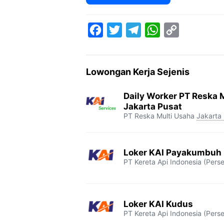
F
T
T
W
C
a
w
e
h
o
c
i
l
a
p
Lowongan Kerja Sejenis
e
t
e
t
y
b
t
g
s
L
Daily Worker PT Reska M
o
e
r
A
i
Jakarta Pusat
PT Reska Multi Usaha
Jakarta
o
r
a
p
n
k
m
p
k
Loker KAI Payakumbuh
PT Kereta Api Indonesia (Perse
Loker KAI Kudus
PT Kereta Api Indonesia (Perse