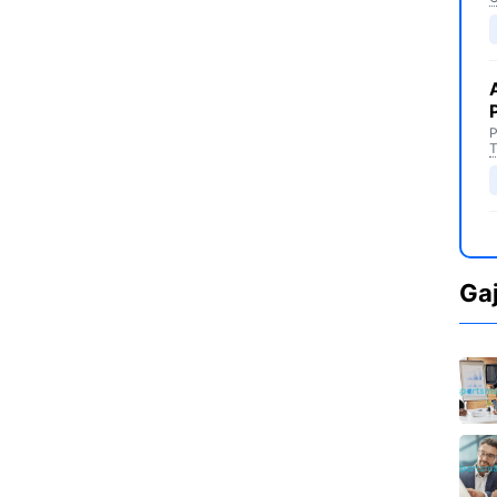
P
T
Ga