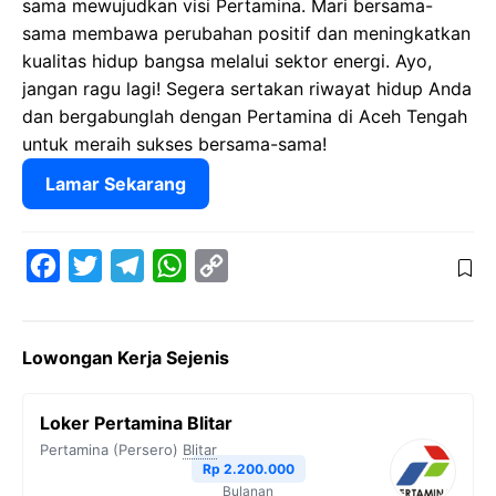
sama mewujudkan visi Pertamina. Mari bersama-
sama membawa perubahan positif dan meningkatkan
kualitas hidup bangsa melalui sektor energi. Ayo,
jangan ragu lagi! Segera sertakan riwayat hidup Anda
dan bergabunglah dengan Pertamina di Aceh Tengah
untuk meraih sukses bersama-sama!
Lamar Sekarang
F
T
T
W
C
a
w
e
h
o
c
i
l
a
p
Lowongan Kerja Sejenis
e
t
e
t
y
b
t
g
s
L
Loker Pertamina Blitar
o
e
r
A
i
Pertamina (Persero)
Blitar
o
r
a
p
n
Rp 2.200.000
Bulanan