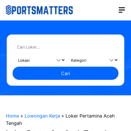
Langsung
M
ke
isi
Cari
Home
»
Lowongan Kerja
»
Loker Pertamina Aceh
Tengah