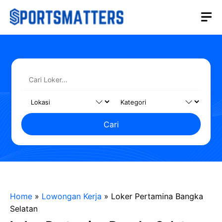
Langsung
M
ke
isi
Cari
Home
»
Lowongan Kerja
»
Loker Pertamina Bangka
Selatan