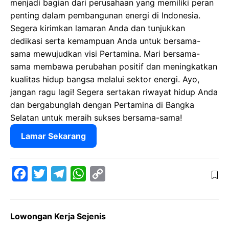
menjadi bagian dari perusahaan yang memiliki peran
penting dalam pembangunan energi di Indonesia.
Segera kirimkan lamaran Anda dan tunjukkan
dedikasi serta kemampuan Anda untuk bersama-
sama mewujudkan visi Pertamina. Mari bersama-
sama membawa perubahan positif dan meningkatkan
kualitas hidup bangsa melalui sektor energi. Ayo,
jangan ragu lagi! Segera sertakan riwayat hidup Anda
dan bergabunglah dengan Pertamina di Bangka
Selatan untuk meraih sukses bersama-sama!
Lamar Sekarang
F
T
T
W
C
a
w
e
h
o
c
i
l
a
p
Lowongan Kerja Sejenis
e
t
e
t
y