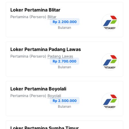
b
t
g
s
L
Loker Pertamina Blitar
o
e
r
A
i
Pertamina (Persero)
Blitar
o
r
a
p
n
Rp 2.200.000
Bulanan
k
m
p
k
Loker Pertamina Padang Lawas
Pertamina (Persero)
Padang Lawas
Rp 2.700.000
Bulanan
Loker Pertamina Boyolali
Pertamina (Persero)
Boyolali
Rp 2.500.000
Bulanan
Loker Pertamina Sumba Timur