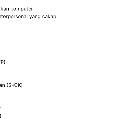
ikan komputer
nterpersonal yang cakap
TP)
i
ian (SKCK)
r
)