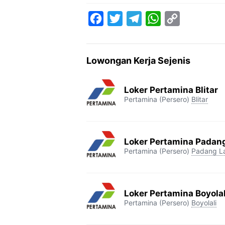
F
T
T
W
C
a
w
e
h
o
c
i
l
a
p
Lowongan Kerja Sejenis
e
t
e
t
y
b
t
g
s
L
Loker Pertamina Blitar
o
e
r
A
i
Pertamina (Persero)
Blitar
o
r
a
p
n
k
m
p
k
Loker Pertamina Padan
Pertamina (Persero)
Padang L
Loker Pertamina Boyolal
Pertamina (Persero)
Boyolali