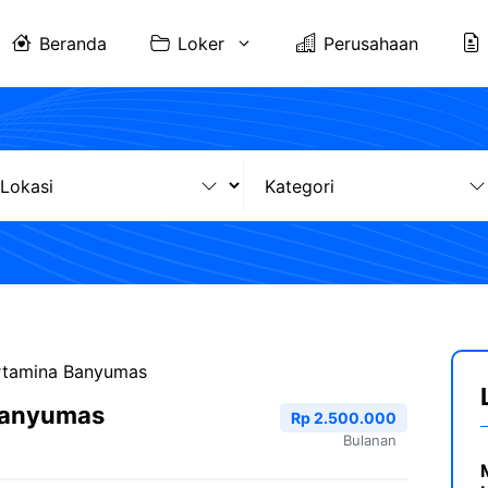
Beranda
Loker
Perusahaan
rtamina Banyumas
Banyumas
Rp 2.500.000
Bulanan