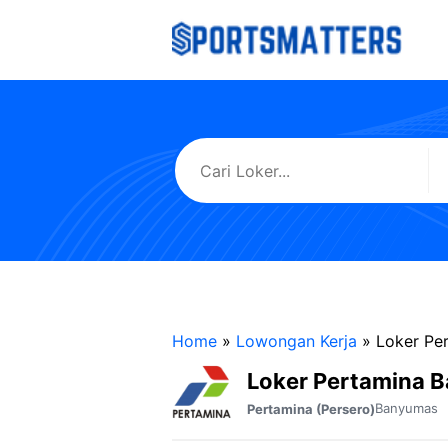
Langsung
ke
isi
Home
»
Lowongan Kerja
»
Loker Pe
Loker Pertamina 
Banyumas
Pertamina (Persero)