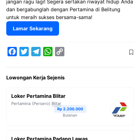
jangan ragu lagi! Segera sertakan riwayat hidup Anda
dan bergabunglah dengan Pertamina di Belitung
untuk meraih sukses bersama-sama!
Lamar Sekarang
F
T
T
W
C
a
w
e
h
o
c
i
l
a
p
Lowongan Kerja Sejenis
e
t
e
t
y
b
t
g
s
L
Loker Pertamina Blitar
o
e
r
A
i
Pertamina (Persero)
Blitar
o
r
a
p
n
Rp 2.200.000
Bulanan
k
m
p
k
Loker Pertamina Padang Lawas