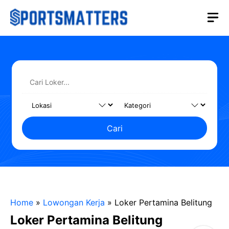
Langsung
M
ke
isi
Cari
Home
»
Lowongan Kerja
»
Loker Pertamina Belitung
Loker Pertamina Belitung