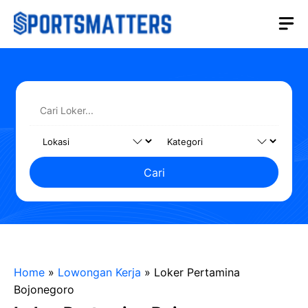
Langsung
M
ke
isi
Cari
Home
»
Lowongan Kerja
»
Loker Pertamina
Bojonegoro