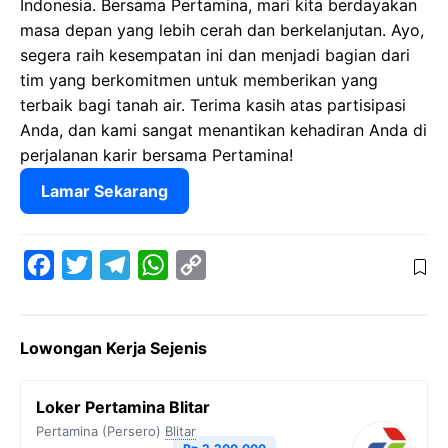
Indonesia. Bersama Pertamina, mari kita berdayakan
masa depan yang lebih cerah dan berkelanjutan. Ayo,
segera raih kesempatan ini dan menjadi bagian dari
tim yang berkomitmen untuk memberikan yang
terbaik bagi tanah air. Terima kasih atas partisipasi
Anda, dan kami sangat menantikan kehadiran Anda di
perjalanan karir bersama Pertamina!
Lamar Sekarang
F
T
T
W
C
a
w
e
h
o
c
i
l
a
p
Lowongan Kerja Sejenis
e
t
e
t
y
b
t
g
s
L
Loker Pertamina Blitar
o
e
r
A
i
Pertamina (Persero)
Blitar
o
r
a
p
n