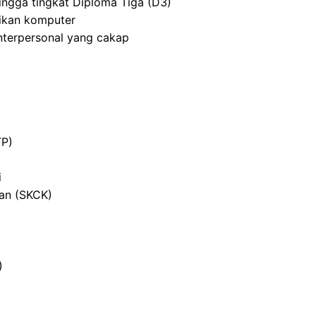
ingga tingkat Diploma Tiga (D3)
ikan komputer
nterpersonal yang cakap
TP)
i
ian (SKCK)
)