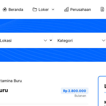
Beranda
Loker
Perusahaan
rtamina Buru
uru
Rp 2.800.000
Bulanan