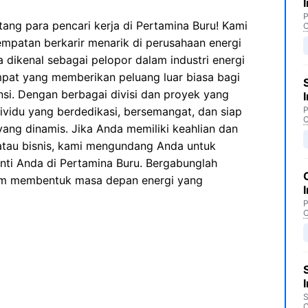
P
ang para pencari kerja di Pertamina Buru! Kami
C
atan berkarir menarik di perusahaan energi
a dikenal sebagai pelopor dalam industri energi
empat yang memberikan peluang luar biasa bagi
nsi. Dengan berbagai divisi dan proyek yang
ividu yang berdedikasi, bersemangat, dan siap
P
C
yang dinamis. Jika Anda memiliki keahlian dan
 atau bisnis, kami mengundang Anda untuk
anti Anda di Pertamina Buru. Bergabunglah
lam membentuk masa depan energi yang
P
C
S
C