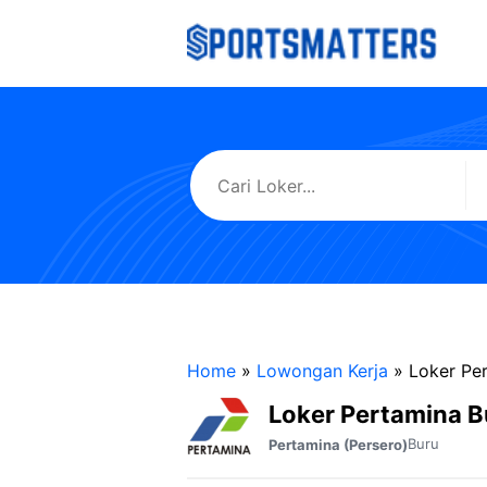
Langsung
ke
isi
Home
»
Lowongan Kerja
»
Loker Pe
Loker Pertamina B
Buru
Pertamina (Persero)