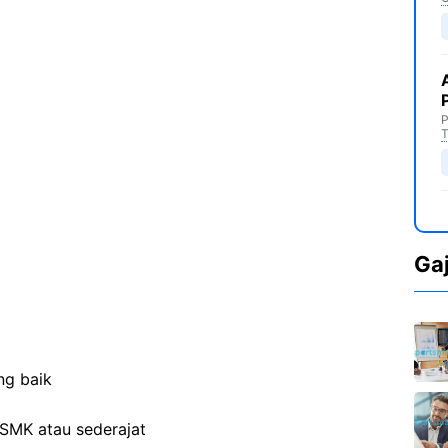
P
T
Ga
ng baik
SMK atau sederajat