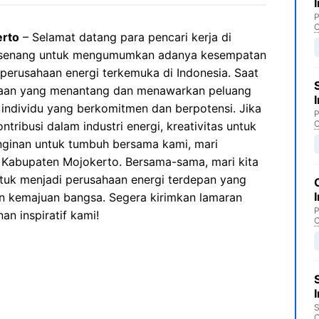
P
C
erto
– Selamat datang para pencari kerja di
t senang untuk mengumumkan adanya kesempatan
 perusahaan energi terkemuka di Indonesia. Saat
jaan yang menantang dan menawarkan peluang
individu yang berkomitmen dan berpotensi. Jika
P
C
ribusi dalam industri energi, kreativitas untuk
inginan untuk tumbuh bersama kami, mari
 Kabupaten Mojokerto. Bersama-sama, mari kita
ntuk menjadi perusahaan energi terdepan yang
n kemajuan bangsa. Segera kirimkan lamaran
P
an inspiratif kami!
C
S
C