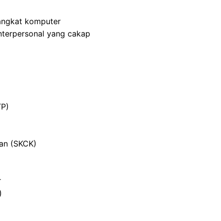
angkat komputer
nterpersonal yang cakap
TP)
ian (SKCK)
r
)