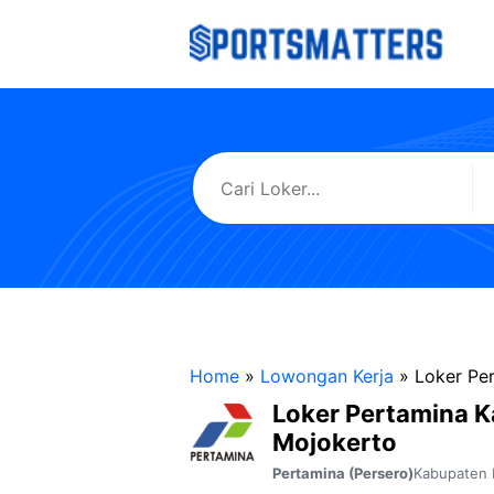
Langsung
ke
isi
Home
»
Lowongan Kerja
»
Loker Pe
Loker Pertamina 
Mojokerto
Kabupaten 
Pertamina (Persero)