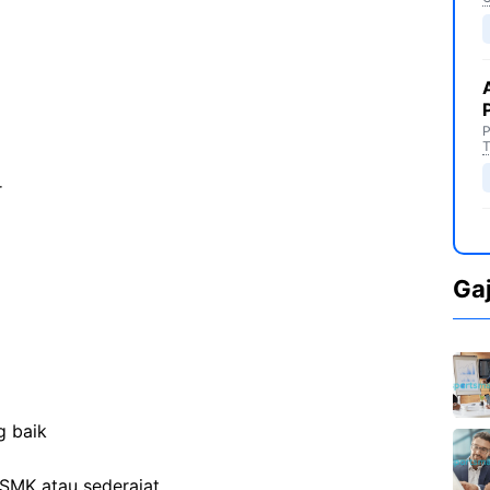
P
T
r
Ga
g baik
SMK atau sederajat