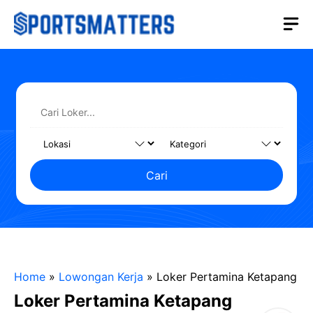
Langsung
M
ke
isi
Cari
Home
»
Lowongan Kerja
»
Loker Pertamina Ketapang
Loker Pertamina Ketapang