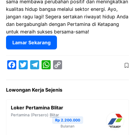
sama membawa perubahan positif dan meningkatkan
kualitas hidup bangsa melalui sektor energi. Ayo,
jangan ragu lagi! Segera sertakan riwayat hidup Anda
dan bergabunglah dengan Pertamina di Ketapang
untuk meraih sukses bersama-sama!
Lamar Sekarang
F
T
T
W
C
a
w
e
h
o
c
i
l
a
p
Lowongan Kerja Sejenis
e
t
e
t
y
b
t
g
s
L
Loker Pertamina Blitar
o
e
r
A
i
Pertamina (Persero)
Blitar
o
r
a
p
n
Rp 2.200.000
Bulanan
k
m
p
k