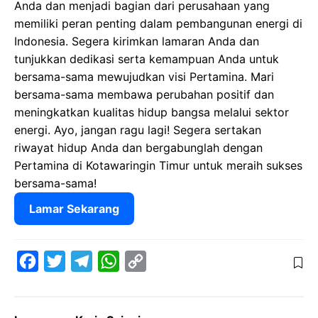
Anda dan menjadi bagian dari perusahaan yang
memiliki peran penting dalam pembangunan energi di
Indonesia. Segera kirimkan lamaran Anda dan
tunjukkan dedikasi serta kemampuan Anda untuk
bersama-sama mewujudkan visi Pertamina. Mari
bersama-sama membawa perubahan positif dan
meningkatkan kualitas hidup bangsa melalui sektor
energi. Ayo, jangan ragu lagi! Segera sertakan
riwayat hidup Anda dan bergabunglah dengan
Pertamina di Kotawaringin Timur untuk meraih sukses
bersama-sama!
Lamar Sekarang
F
T
T
W
C
a
w
e
h
o
c
i
l
a
p