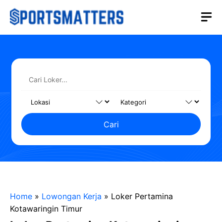
Langsung
M
ke
isi
Cari
Home
»
Lowongan Kerja
»
Loker Pertamina
Kotawaringin Timur