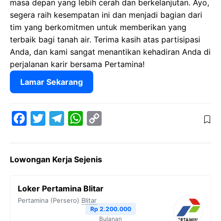
masa depan yang lebih cerah dan berkelanjutan. Ayo,
segera raih kesempatan ini dan menjadi bagian dari
tim yang berkomitmen untuk memberikan yang
terbaik bagi tanah air. Terima kasih atas partisipasi
Anda, dan kami sangat menantikan kehadiran Anda di
perjalanan karir bersama Pertamina!
Lamar Sekarang
F
T
T
W
C
a
w
e
h
o
c
i
l
a
p
Lowongan Kerja Sejenis
e
t
e
t
y
b
t
g
s
L
Loker Pertamina Blitar
o
e
r
A
i
Pertamina (Persero)
Blitar
o
r
a
p
n
Rp 2.200.000
Bulanan