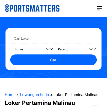
Langsung
M
ke
isi
Cari
Home
»
Lowongan Kerja
»
Loker Pertamina Malinau
Loker Pertamina Malinau