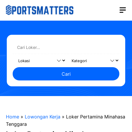
Langsung
M
ke
isi
Cari
Home
»
Lowongan Kerja
»
Loker Pertamina Minahasa
Tenggara