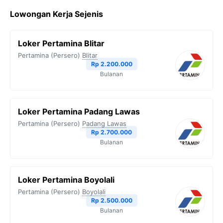
c
i
l
a
p
Lowongan Kerja Sejenis
e
t
e
t
y
b
t
g
s
L
Loker Pertamina Blitar
o
e
r
A
i
Pertamina (Persero)
Blitar
o
r
a
p
n
Rp 2.200.000
Bulanan
k
m
p
k
Loker Pertamina Padang Lawas
Pertamina (Persero)
Padang Lawas
Rp 2.700.000
Bulanan
Loker Pertamina Boyolali
Pertamina (Persero)
Boyolali
Rp 2.500.000
Bulanan