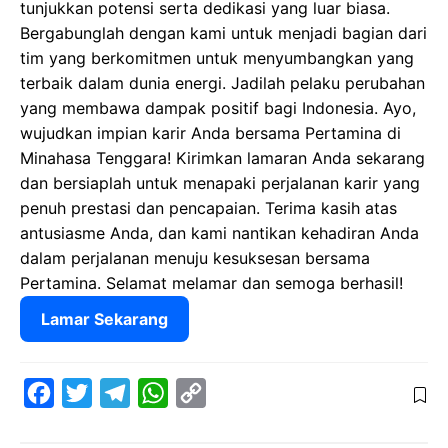
tunjukkan potensi serta dedikasi yang luar biasa.
Bergabunglah dengan kami untuk menjadi bagian dari
tim yang berkomitmen untuk menyumbangkan yang
terbaik dalam dunia energi. Jadilah pelaku perubahan
yang membawa dampak positif bagi Indonesia. Ayo,
wujudkan impian karir Anda bersama Pertamina di
Minahasa Tenggara! Kirimkan lamaran Anda sekarang
dan bersiaplah untuk menapaki perjalanan karir yang
penuh prestasi dan pencapaian. Terima kasih atas
antusiasme Anda, dan kami nantikan kehadiran Anda
dalam perjalanan menuju kesuksesan bersama
Pertamina. Selamat melamar dan semoga berhasil!
Lamar Sekarang
F
T
T
W
C
a
w
e
h
o