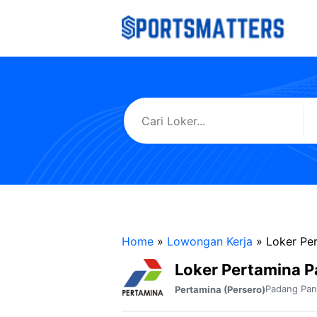
Langsung
ke
isi
Home
»
Lowongan Kerja
»
Loker Pe
Loker Pertamina 
Padang Pan
Pertamina (Persero)