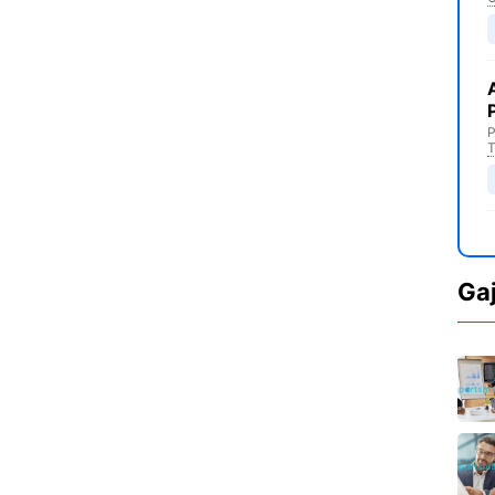
P
T
Ga