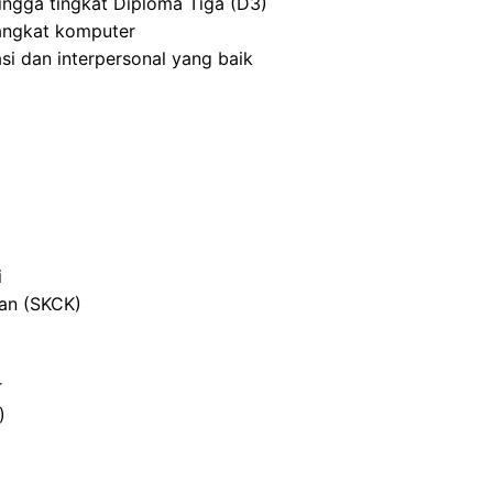
ingga tingkat Diploma Tiga (D3)
angkat komputer
i dan interpersonal yang baik
i
ian (SKCK)
r
)