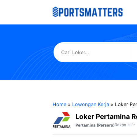
Langsung
ke
isi
Home
»
Lowongan Kerja
»
Loker Per
Loker Pertamina Ro
Rokan Hilir
Pertamina (Persero)