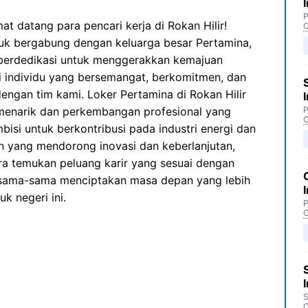
P
at datang para pencari kerja di Rokan Hilir!
C
uk bergabung dengan keluarga besar Pertamina,
berdedikasi untuk menggerakkan kemajuan
i individu yang bersemangat, berkomitmen, dan
engan tim kami. Loker Pertamina di Rokan Hilir
 menarik dan perkembangan profesional yang
P
C
bisi untuk berkontribusi pada industri energi dan
an yang mendorong inovasi dan keberlanjutan,
ra temukan peluang karir yang sesuai dengan
ersama-sama menciptakan masa depan yang lebih
k negeri ini.
P
C
S
C