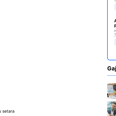
P
T
Ga
 setara