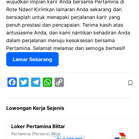
wujudkan impian karir Anda bersama Pertamina di
Rote Ndao! Kirimkan lamaran Anda sekarang dan
bersiaplah untuk menapaki perjalanan karir yang
penuh prestasi dan pencapaian. Terima kasih atas
antusiasme Anda, dan kami nantikan kehadiran Anda
dalam perjalanan menuju kesuksesan bersama
Pertamina. Selamat melamar dan semoga berhasil!
Lamar Sekarang
F
T
T
W
C
a
w
e
h
o
c
i
l
a
p
Lowongan Kerja Sejenis
e
t
e
t
y
b
t
g
s
L
Loker Pertamina Blitar
o
e
r
A
i
Pertamina (Persero)
Blitar
o
r
a
p
n