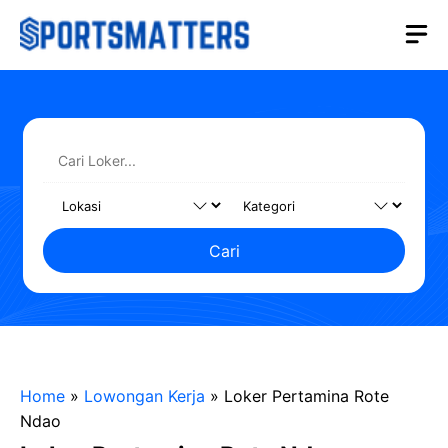
Langsung
M
ke
isi
Cari
Home
»
Lowongan Kerja
»
Loker Pertamina Rote
Ndao