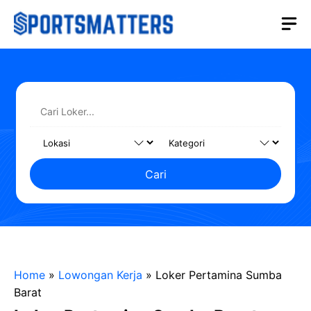
Langsung
M
ke
isi
Cari
Home
»
Lowongan Kerja
»
Loker Pertamina Sumba
Barat