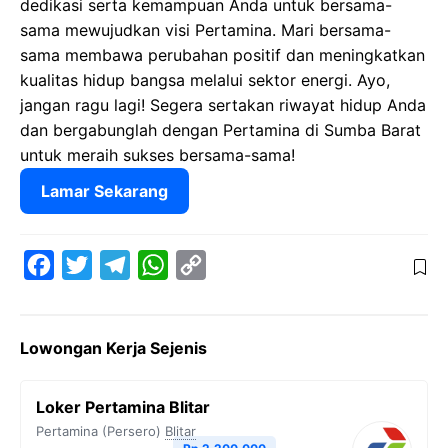
dedikasi serta kemampuan Anda untuk bersama-
sama mewujudkan visi Pertamina. Mari bersama-
sama membawa perubahan positif dan meningkatkan
kualitas hidup bangsa melalui sektor energi. Ayo,
jangan ragu lagi! Segera sertakan riwayat hidup Anda
dan bergabunglah dengan Pertamina di Sumba Barat
untuk meraih sukses bersama-sama!
Lamar Sekarang
F
T
T
W
C
a
w
e
h
o
c
i
l
a
p
Lowongan Kerja Sejenis
e
t
e
t
y
b
t
g
s
L
Loker Pertamina Blitar
o
e
r
A
i
Pertamina (Persero)
Blitar
o
r
a
p
n