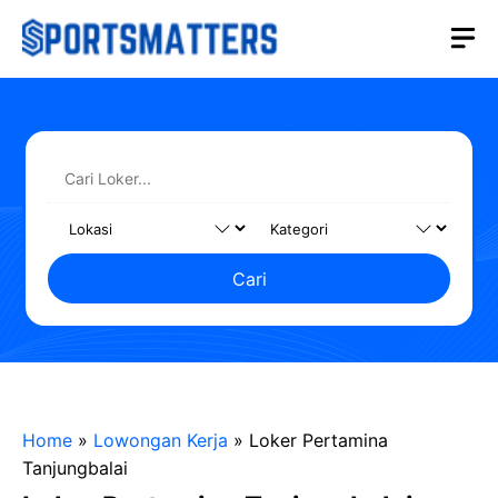
Langsung
M
ke
isi
Cari
Home
»
Lowongan Kerja
»
Loker Pertamina
Tanjungbalai