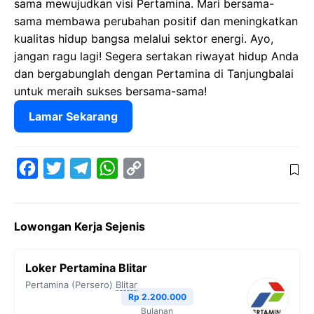
sama mewujudkan visi Pertamina. Mari bersama-
sama membawa perubahan positif dan meningkatkan
kualitas hidup bangsa melalui sektor energi. Ayo,
jangan ragu lagi! Segera sertakan riwayat hidup Anda
dan bergabunglah dengan Pertamina di Tanjungbalai
untuk meraih sukses bersama-sama!
Lamar Sekarang
F
T
T
W
C
a
w
e
h
o
c
i
l
a
p
Lowongan Kerja Sejenis
e
t
e
t
y
b
t
g
s
L
Loker Pertamina Blitar
o
e
r
A
i
Pertamina (Persero)
Blitar
o
r
a
p
n
Rp 2.200.000
Bulanan