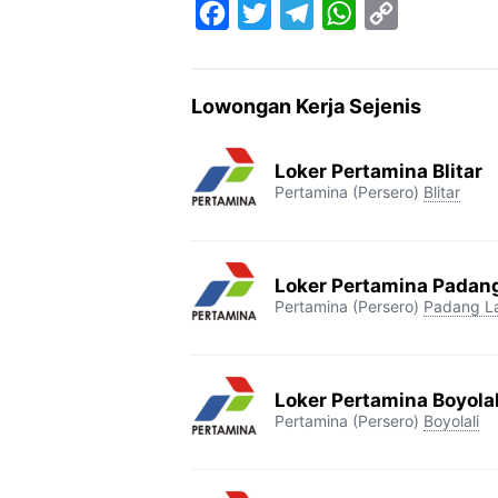
F
T
T
W
C
a
w
e
h
o
c
i
l
a
p
Lowongan Kerja Sejenis
e
t
e
t
y
b
t
g
s
L
Loker Pertamina Blitar
o
e
r
A
i
Pertamina (Persero)
Blitar
o
r
a
p
n
k
m
p
k
Loker Pertamina Padan
Pertamina (Persero)
Padang L
Loker Pertamina Boyolal
Pertamina (Persero)
Boyolali