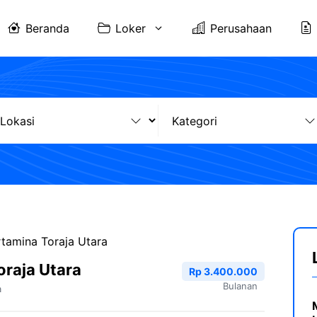
Beranda
Loker
Perusahaan
tamina Toraja Utara
oraja Utara
Rp 3.400.000
Bulanan
a