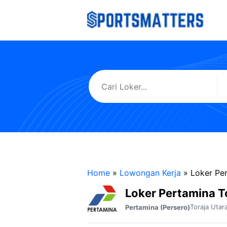
Langsung
ke
isi
Home
»
Lowongan Kerja
»
Loker Per
Loker Pertamina T
Toraja Utar
Pertamina (Persero)