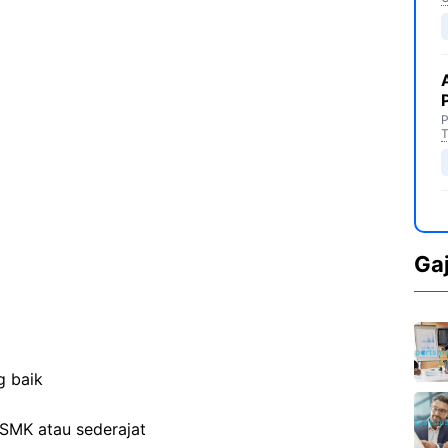
P
T
Ga
g baik
SMK atau sederajat