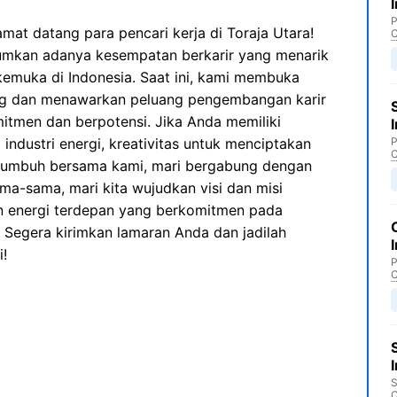
P
mat datang para pencari kerja di Toraja Utara!
C
mkan adanya kesempatan berkarir yang menarik
kemuka di Indonesia. Saat ini, kami membuka
g dan menawarkan peluang pengembangan karir
mitmen dan berpotensi. Jika Anda memiliki
industri energi, kreativitas untuk menciptakan
P
C
uk tumbuh bersama kami, mari bergabung dengan
ama-sama, mari kita wujudkan visi dan misi
n energi terdepan yang berkomitmen pada
 Segera kirimkan lamaran Anda dan jadilah
i!
P
C
S
C