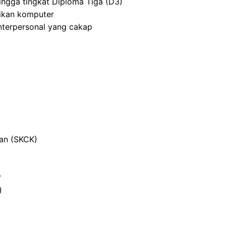
ingga tingkat Diploma Tiga (D3)
ikan komputer
nterpersonal yang cakap
ian (SKCK)
r
)