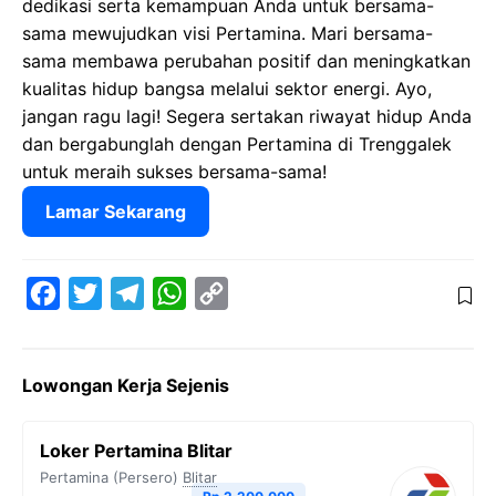
dedikasi serta kemampuan Anda untuk bersama-
sama mewujudkan visi Pertamina. Mari bersama-
sama membawa perubahan positif dan meningkatkan
kualitas hidup bangsa melalui sektor energi. Ayo,
jangan ragu lagi! Segera sertakan riwayat hidup Anda
dan bergabunglah dengan Pertamina di Trenggalek
untuk meraih sukses bersama-sama!
Lamar Sekarang
F
T
T
W
C
a
w
e
h
o
c
i
l
a
p
Lowongan Kerja Sejenis
e
t
e
t
y
b
t
g
s
L
Loker Pertamina Blitar
o
e
r
A
i
Pertamina (Persero)
Blitar
o
r
a
p
n