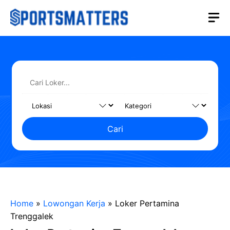
Langsung
M
ke
isi
Cari
Home
»
Lowongan Kerja
»
Loker Pertamina
Trenggalek