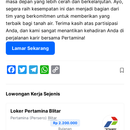
masa depan yang lebih cerah dan berkelanjutan. Ayo,
segera raih kesempatan ini dan menjadi bagian dari
tim yang berkomitmen untuk memberikan yang
terbaik bagi tanah air. Terima kasih atas partisipasi
Anda, dan kami sangat menantikan kehadiran Anda di
perjalanan karir bersama Pertamina!
Lamar Sekarang
F
T
T
W
C
a
w
e
h
o
c
i
l
a
p
Lowongan Kerja Sejenis
e
t
e
t
y
b
t
g
s
L
Loker Pertamina Blitar
o
e
r
A
i
Pertamina (Persero)
Blitar
o
r
a
p
n
Rp 2.200.000
Bulanan