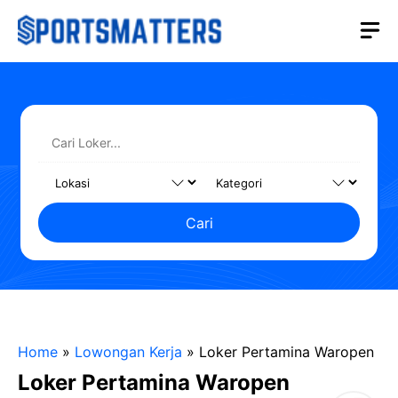
Langsung
M
ke
isi
Cari
Home
»
Lowongan Kerja
»
Loker Pertamina Waropen
Loker Pertamina Waropen