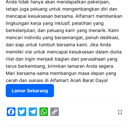
Anda tidak hanya akan mendapatkan pekerjaan,
tetapi juga peluang untuk mengembangkan diri dan
mencapai kesuksesan bersama. Alfamart memberikan
lingkungan kerja yang inklusif, pelatihan yang
berkelanjutan, dan peluang karir yang menarik. Kami
mencari individu yang bersemangat, penuh dedikasi,
dan siap untuk tumbuh bersama kami. Jika Anda
memiliki visi untuk mencapai kesuksesan dalam dunia
ritel dan ingin menjadi bagian dari perusahaan yang
terus berkembang, kirimkan lamaran Anda segera.
Mari bersama-sama membangun masa depan yang
cerah dan sukses di Alfamart Aceh Barat Daya!
Lamar Sekarang
F
T
T
W
C
a
w
e
h
o