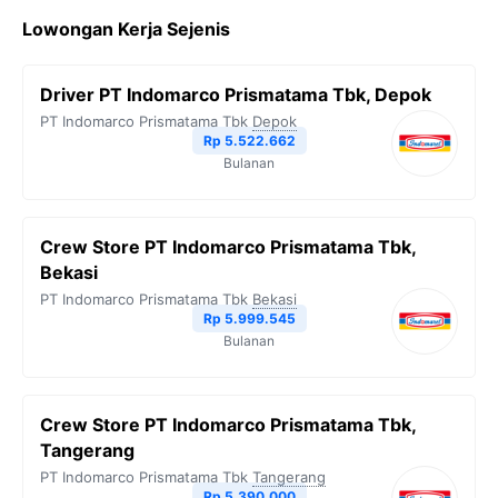
c
i
l
a
p
Lowongan Kerja Sejenis
e
t
e
t
y
b
t
g
s
L
Driver PT Indomarco Prismatama Tbk, Depok
o
e
r
A
i
PT Indomarco Prismatama Tbk
Depok
o
r
a
p
n
Rp 5.522.662
Bulanan
k
m
p
k
Crew Store PT Indomarco Prismatama Tbk,
Bekasi
PT Indomarco Prismatama Tbk
Bekasi
Rp 5.999.545
Bulanan
Crew Store PT Indomarco Prismatama Tbk,
Tangerang
PT Indomarco Prismatama Tbk
Tangerang
Rp 5.390.000