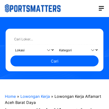
Langsung
M
ke
isi
Cari
Home
»
Lowongan Kerja
»
Lowongan Kerja Alfamart
Aceh Barat Daya