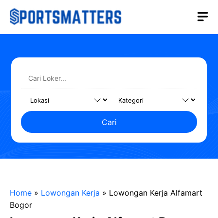
Langsung
M
ke
isi
Cari
Home
»
Lowongan Kerja
»
Lowongan Kerja Alfamart
Bogor