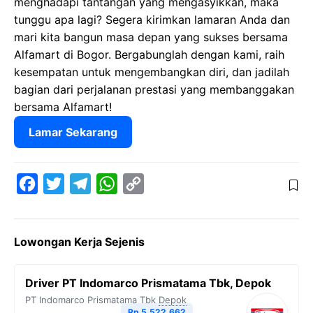
menghadapi tantangan yang mengasyikkan, maka
tunggu apa lagi? Segera kirimkan lamaran Anda dan
mari kita bangun masa depan yang sukses bersama
Alfamart di Bogor. Bergabunglah dengan kami, raih
kesempatan untuk mengembangkan diri, dan jadilah
bagian dari perjalanan prestasi yang membanggakan
bersama Alfamart!
Lamar Sekarang
F
T
T
W
C
a
w
e
h
o
c
i
l
a
p
Lowongan Kerja Sejenis
e
t
e
t
y
b
t
g
s
L
Driver PT Indomarco Prismatama Tbk, Depok
o
e
r
A
i
PT Indomarco Prismatama Tbk
Depok
o
r
a
p
n
Rp 5.522.662