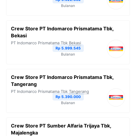
Bulanan
k
m
p
k
Crew Store PT Indomarco Prismatama Tbk,
Bekasi
PT Indomarco Prismatama Tbk
Bekasi
Rp 5.999.545
Bulanan
Crew Store PT Indomarco Prismatama Tbk,
Tangerang
PT Indomarco Prismatama Tbk
Tangerang
Rp 5.390.000
Bulanan
Crew Store PT Sumber Alfaria Trijaya Tbk,
Majalengka