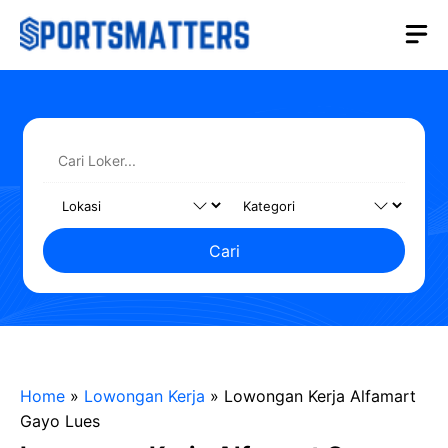
Langsung
M
ke
isi
Cari
Home
»
Lowongan Kerja
»
Lowongan Kerja Alfamart
Gayo Lues