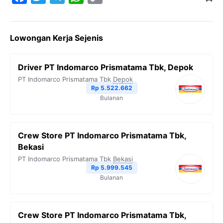
a
w
e
h
o
c
i
l
a
p
Lowongan Kerja Sejenis
e
t
e
t
y
b
t
g
s
L
Driver PT Indomarco Prismatama Tbk, Depok
o
e
r
A
i
PT Indomarco Prismatama Tbk
Depok
o
r
a
p
n
Rp 5.522.662
Bulanan
k
m
p
k
Crew Store PT Indomarco Prismatama Tbk,
Bekasi
PT Indomarco Prismatama Tbk
Bekasi
Rp 5.999.545
Bulanan
Crew Store PT Indomarco Prismatama Tbk,