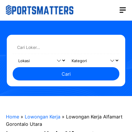
Langsung
M
ke
isi
Cari
Home
»
Lowongan Kerja
»
Lowongan Kerja Alfamart
Gorontalo Utara