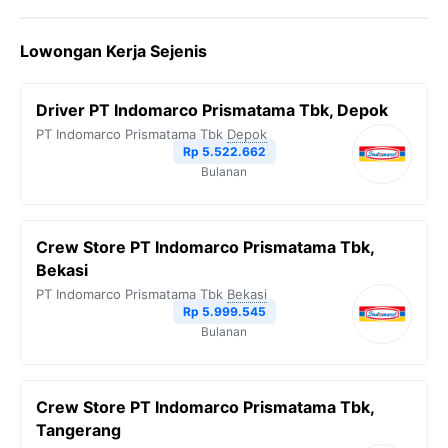
c
i
l
a
p
Lowongan Kerja Sejenis
e
t
e
t
y
b
t
g
s
L
Driver PT Indomarco Prismatama Tbk, Depok
o
e
r
A
i
PT Indomarco Prismatama Tbk
Depok
o
r
a
p
n
Rp 5.522.662
Bulanan
k
m
p
k
Crew Store PT Indomarco Prismatama Tbk,
Bekasi
PT Indomarco Prismatama Tbk
Bekasi
Rp 5.999.545
Bulanan
Crew Store PT Indomarco Prismatama Tbk,
Tangerang