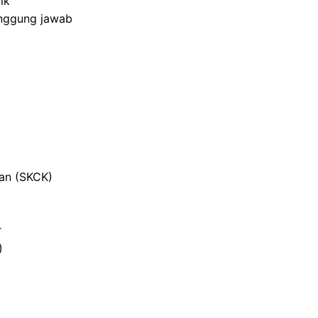
ik
anggung jawab
ian (SKCK)
r
)