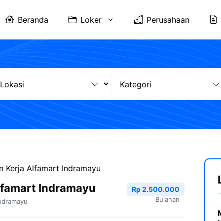
Beranda
Loker
Perusahaan
 Kerja Alfamart Indramayu
lfamart Indramayu
Rp 2.500.000
Bulanan
ndramayu