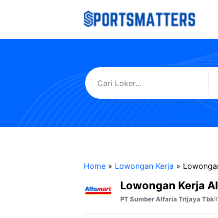
Langsung
ke
isi
Home
»
Lowongan Kerja
»
Lowongan
Lowongan Kerja A
I
PT Sumber Alfaria Trijaya Tbk