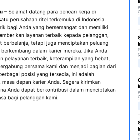
P
yu
– Selamat datang para pencari kerja di
C
satu perusahaan ritel terkemuka di Indonesia,
ik bagi Anda yang bersemangat dan memiliki
 memberikan layanan terbaik kepada pelanggan,
t berbelanja, tetapi juga menciptakan peluang
n berkembang dalam karier mereka. Jika Anda
P
C
 pelayanan terbaik, keterampilan yang hebat,
 bergabung bersama kami dan menjadi bagian dari
erbagai posisi yang tersedia, ini adalah
masa depan karier Anda. Segera kirimkan
na Anda dapat berkontribusi dalam menciptakan
P
asa bagi pelanggan kami.
C
S
C