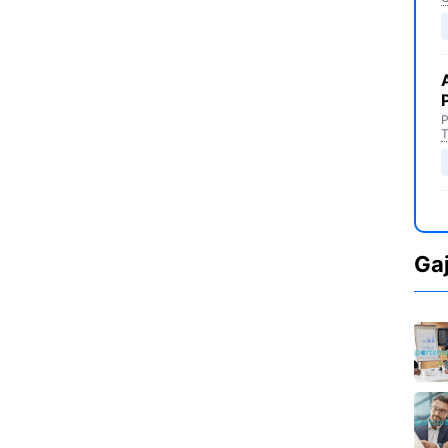
P
T
Ga