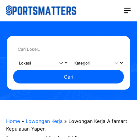
Langsung
M
ke
isi
Cari
Home
»
Lowongan Kerja
»
Lowongan Kerja Alfamart
Kepulauan Yapen