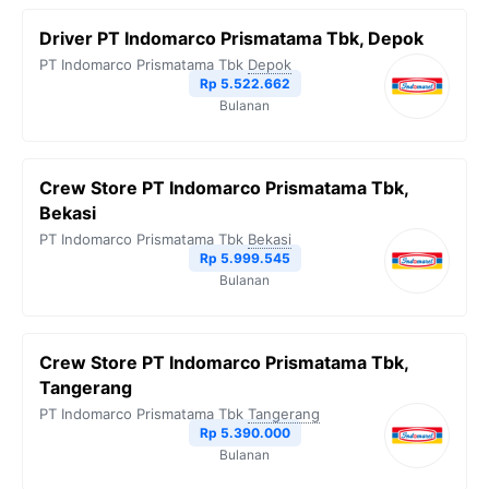
b
t
g
s
L
Driver PT Indomarco Prismatama Tbk, Depok
o
e
r
A
i
PT Indomarco Prismatama Tbk
Depok
o
r
a
p
n
Rp 5.522.662
Bulanan
k
m
p
k
Crew Store PT Indomarco Prismatama Tbk,
Bekasi
PT Indomarco Prismatama Tbk
Bekasi
Rp 5.999.545
Bulanan
Crew Store PT Indomarco Prismatama Tbk,
Tangerang
PT Indomarco Prismatama Tbk
Tangerang
Rp 5.390.000
Bulanan