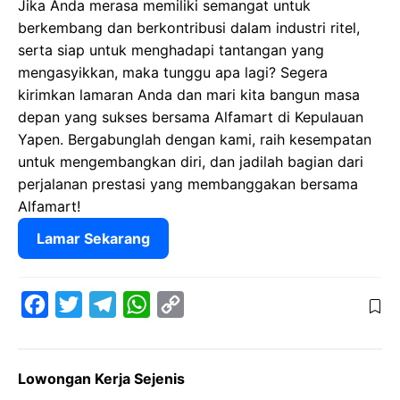
Jika Anda merasa memiliki semangat untuk
berkembang dan berkontribusi dalam industri ritel,
serta siap untuk menghadapi tantangan yang
mengasyikkan, maka tunggu apa lagi? Segera
kirimkan lamaran Anda dan mari kita bangun masa
depan yang sukses bersama Alfamart di Kepulauan
Yapen. Bergabunglah dengan kami, raih kesempatan
untuk mengembangkan diri, dan jadilah bagian dari
perjalanan prestasi yang membanggakan bersama
Alfamart!
Lamar Sekarang
F
T
T
W
C
a
w
e
h
o
c
i
l
a
p
Lowongan Kerja Sejenis
e
t
e
t
y