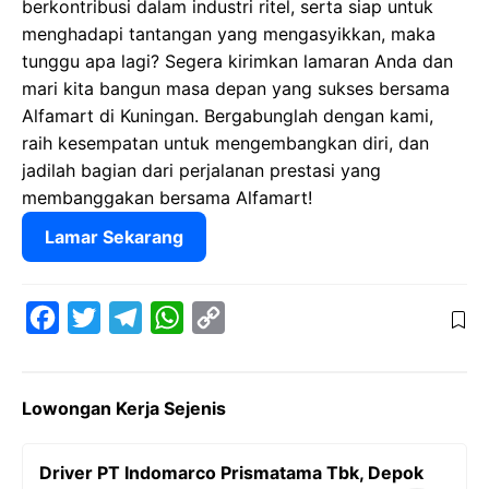
berkontribusi dalam industri ritel, serta siap untuk
menghadapi tantangan yang mengasyikkan, maka
tunggu apa lagi? Segera kirimkan lamaran Anda dan
mari kita bangun masa depan yang sukses bersama
Alfamart di Kuningan. Bergabunglah dengan kami,
raih kesempatan untuk mengembangkan diri, dan
jadilah bagian dari perjalanan prestasi yang
membanggakan bersama Alfamart!
Lamar Sekarang
F
T
T
W
C
a
w
e
h
o
c
i
l
a
p
Lowongan Kerja Sejenis
e
t
e
t
y
b
t
g
s
L
Driver PT Indomarco Prismatama Tbk, Depok
o
e
r
A
i