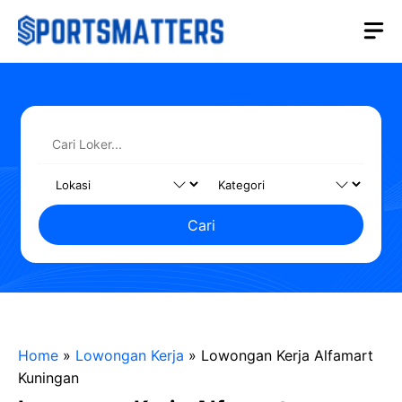
Langsung
M
ke
isi
Cari
Home
»
Lowongan Kerja
»
Lowongan Kerja Alfamart
Kuningan