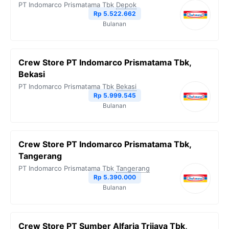
PT Indomarco Prismatama Tbk
Depok
o
r
a
p
n
Rp 5.522.662
Bulanan
k
m
p
k
Crew Store PT Indomarco Prismatama Tbk,
Bekasi
PT Indomarco Prismatama Tbk
Bekasi
Rp 5.999.545
Bulanan
Crew Store PT Indomarco Prismatama Tbk,
Tangerang
PT Indomarco Prismatama Tbk
Tangerang
Rp 5.390.000
Bulanan
Crew Store PT Sumber Alfaria Trijaya Tbk,