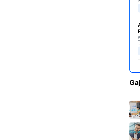
P
T
Ga