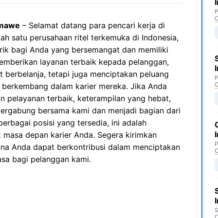
P
C
umawe
– Selamat datang para pencari kerja di
h satu perusahaan ritel terkemuka di Indonesia,
ik bagi Anda yang bersemangat dan memiliki
 memberikan layanan terbaik kepada pelanggan,
t berbelanja, tetapi juga menciptakan peluang
P
C
n berkembang dalam karier mereka. Jika Anda
 pelayanan terbaik, keterampilan yang hebat,
 bergabung bersama kami dan menjadi bagian dari
erbagai posisi yang tersedia, ini adalah
masa depan karier Anda. Segera kirimkan
P
na Anda dapat berkontribusi dalam menciptakan
C
asa bagi pelanggan kami.
S
C