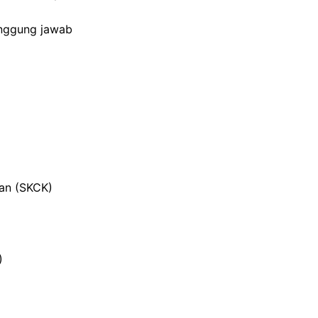
anggung jawab
ian (SKCK)
)