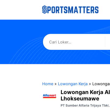
Langsung
ke
isi
Home
»
Lowongan Kerja
»
Lowongan
Lowongan Kerja A
Lhokseumawe
PT Sumber Alfaria Trijaya Tbk