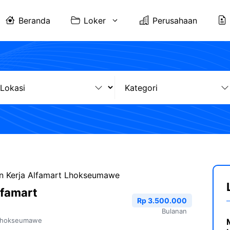
Beranda
Loker
Perusahaan
 Kerja Alfamart Lhokseumawe
lfamart
Rp 3.500.000
Bulanan
Lhokseumawe