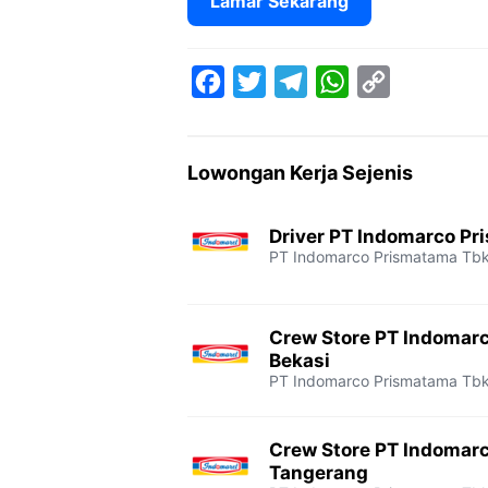
Lamar Sekarang
F
T
T
W
C
a
w
e
h
o
c
i
l
a
p
Lowongan Kerja Sejenis
e
t
e
t
y
b
t
g
s
L
Driver PT Indomarco Pr
o
e
r
A
i
PT Indomarco Prismatama Tb
o
r
a
p
n
k
m
p
k
Crew Store PT Indomar
Bekasi
PT Indomarco Prismatama Tb
Crew Store PT Indomar
Tangerang