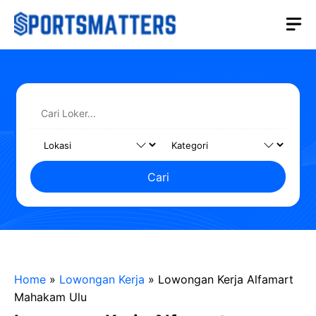
Langsung
M
ke
isi
Cari
Home
»
Lowongan Kerja
»
Lowongan Kerja Alfamart
Mahakam Ulu