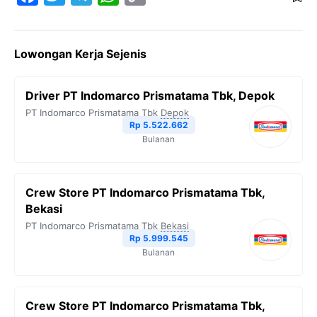
a
w
e
h
o
c
i
l
a
p
Lowongan Kerja Sejenis
e
t
e
t
y
b
t
g
s
L
Driver PT Indomarco Prismatama Tbk, Depok
o
e
r
A
i
PT Indomarco Prismatama Tbk
Depok
o
r
a
p
n
Rp 5.522.662
Bulanan
k
m
p
k
Crew Store PT Indomarco Prismatama Tbk,
Bekasi
PT Indomarco Prismatama Tbk
Bekasi
Rp 5.999.545
Bulanan
Crew Store PT Indomarco Prismatama Tbk,