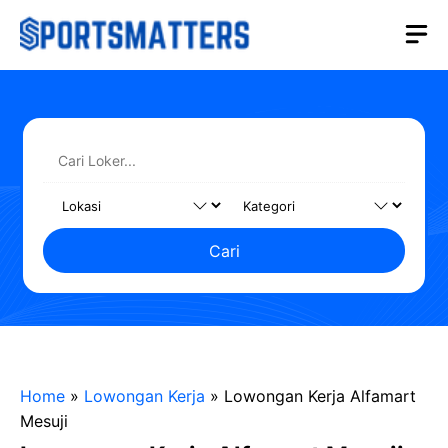
Langsung
M
ke
isi
Cari
Home
»
Lowongan Kerja
»
Lowongan Kerja Alfamart
Mesuji