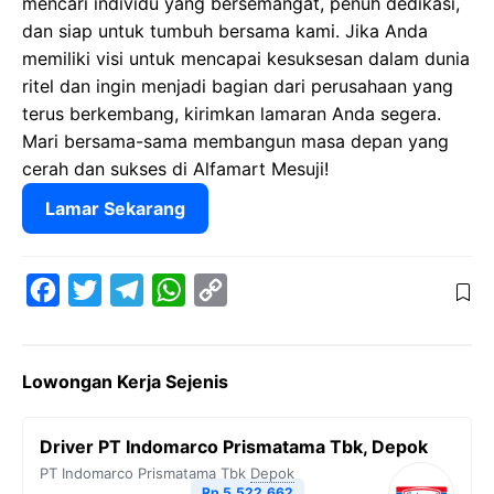
mencari individu yang bersemangat, penuh dedikasi,
dan siap untuk tumbuh bersama kami. Jika Anda
memiliki visi untuk mencapai kesuksesan dalam dunia
ritel dan ingin menjadi bagian dari perusahaan yang
terus berkembang, kirimkan lamaran Anda segera.
Mari bersama-sama membangun masa depan yang
cerah dan sukses di Alfamart Mesuji!
Lamar Sekarang
F
T
T
W
C
a
w
e
h
o
c
i
l
a
p
Lowongan Kerja Sejenis
e
t
e
t
y
b
t
g
s
L
Driver PT Indomarco Prismatama Tbk, Depok
o
e
r
A
i
PT Indomarco Prismatama Tbk
Depok
o
r
a
p
n
Rp 5.522.662