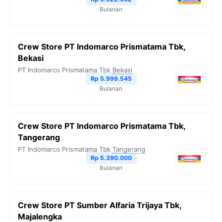
Bulanan
k
m
p
k
Crew Store PT Indomarco Prismatama Tbk,
Bekasi
PT Indomarco Prismatama Tbk
Bekasi
Rp 5.999.545
Bulanan
Crew Store PT Indomarco Prismatama Tbk,
Tangerang
PT Indomarco Prismatama Tbk
Tangerang
Rp 5.390.000
Bulanan
Crew Store PT Sumber Alfaria Trijaya Tbk,
Majalengka