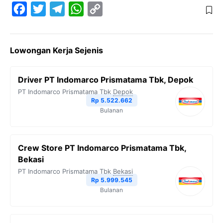
F
T
T
W
C
a
w
e
h
o
c
i
l
a
p
Lowongan Kerja Sejenis
e
t
e
t
y
b
t
g
s
L
Driver PT Indomarco Prismatama Tbk, Depok
o
e
r
A
i
PT Indomarco Prismatama Tbk
Depok
o
r
a
p
n
Rp 5.522.662
Bulanan
k
m
p
k
Crew Store PT Indomarco Prismatama Tbk,
Bekasi
PT Indomarco Prismatama Tbk
Bekasi
Rp 5.999.545
Bulanan