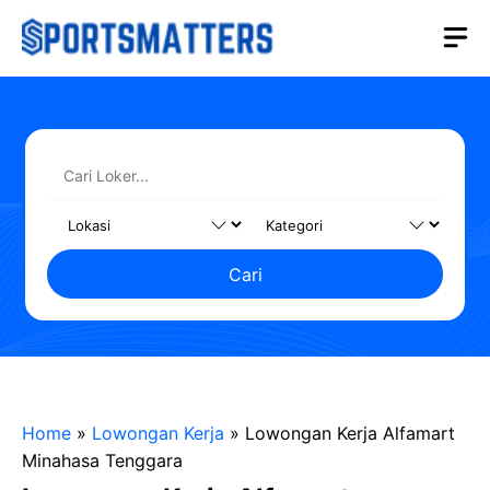
Langsung
M
ke
isi
Cari
Home
»
Lowongan Kerja
»
Lowongan Kerja Alfamart
Minahasa Tenggara