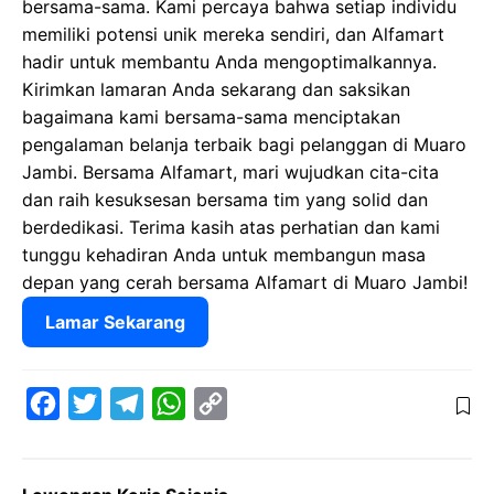
bersama-sama. Kami percaya bahwa setiap individu
memiliki potensi unik mereka sendiri, dan Alfamart
hadir untuk membantu Anda mengoptimalkannya.
Kirimkan lamaran Anda sekarang dan saksikan
bagaimana kami bersama-sama menciptakan
pengalaman belanja terbaik bagi pelanggan di Muaro
Jambi. Bersama Alfamart, mari wujudkan cita-cita
dan raih kesuksesan bersama tim yang solid dan
berdedikasi. Terima kasih atas perhatian dan kami
tunggu kehadiran Anda untuk membangun masa
depan yang cerah bersama Alfamart di Muaro Jambi!
Lamar Sekarang
F
T
T
W
C
a
w
e
h
o
c
i
l
a
p