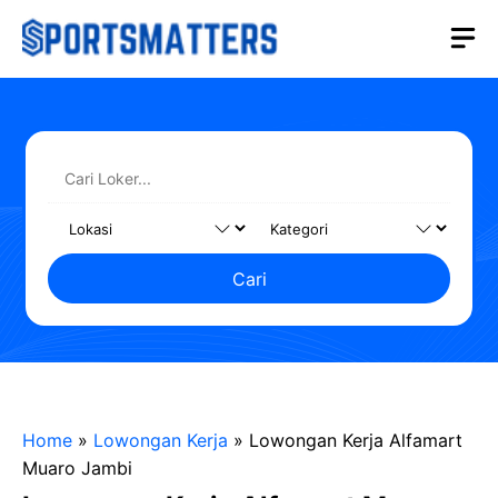
Langsung
M
ke
isi
Cari
Home
»
Lowongan Kerja
»
Lowongan Kerja Alfamart
Muaro Jambi