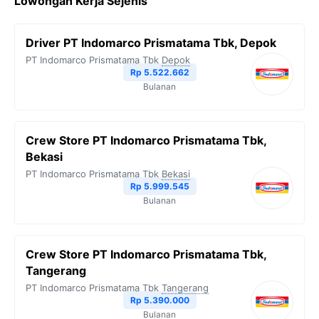
Lowongan Kerja Sejenis
e
t
e
t
y
b
t
g
s
L
Driver PT Indomarco Prismatama Tbk, Depok
o
e
r
A
i
PT Indomarco Prismatama Tbk
Depok
o
r
a
p
n
Rp 5.522.662
Bulanan
k
m
p
k
Crew Store PT Indomarco Prismatama Tbk,
Bekasi
PT Indomarco Prismatama Tbk
Bekasi
Rp 5.999.545
Bulanan
Crew Store PT Indomarco Prismatama Tbk,
Tangerang
PT Indomarco Prismatama Tbk
Tangerang
Rp 5.390.000
Bulanan