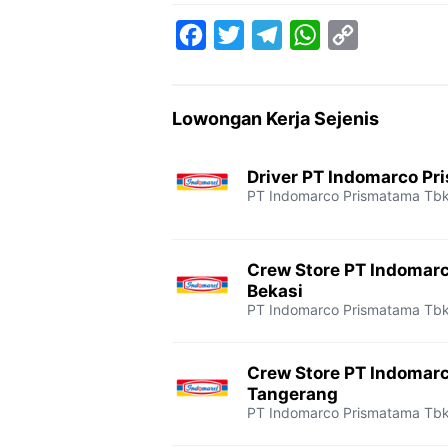
F
T
T
W
C
a
w
e
h
o
c
i
l
a
p
Lowongan Kerja Sejenis
e
t
e
t
y
b
t
g
s
L
Driver PT Indomarco Pr
o
e
r
A
i
PT Indomarco Prismatama Tb
o
r
a
p
n
k
m
p
k
Crew Store PT Indomar
Bekasi
PT Indomarco Prismatama Tb
Crew Store PT Indomar
Tangerang
PT Indomarco Prismatama Tb