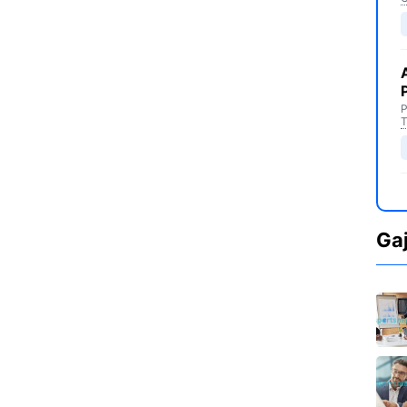
P
T
Ga