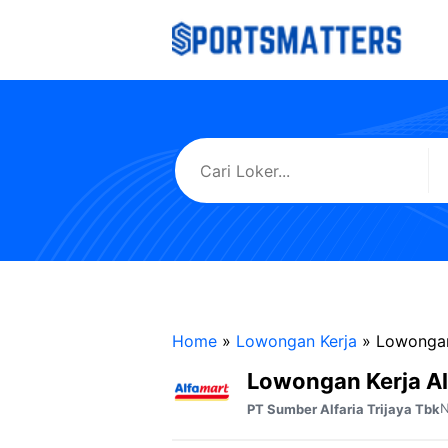
Langsung
ke
isi
Home
»
Lowongan Kerja
»
Lowongan
Lowongan Kerja A
N
PT Sumber Alfaria Trijaya Tbk