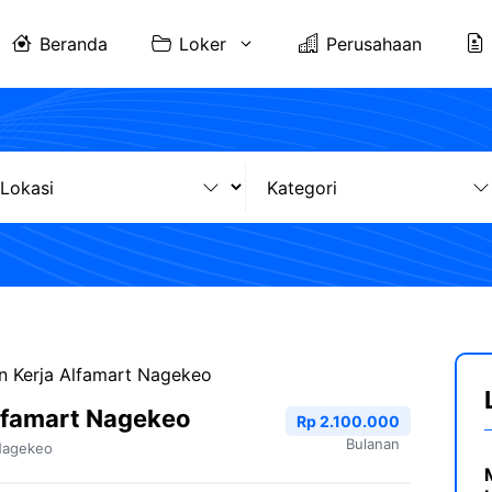
Beranda
Loker
Perusahaan
 Kerja Alfamart Nagekeo
lfamart Nagekeo
Rp 2.100.000
Bulanan
agekeo