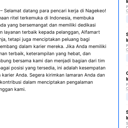
P
– Selamat datang para pencari kerja di Nagekeo!
C
haan ritel terkemuka di Indonesia, membuka
nda yang bersemangat dan memiliki dedikasi
an layanan terbaik kepada pelanggan, Alfamart
ja, tetapi juga menciptakan peluang bagi
kembang dalam karier mereka. Jika Anda memiliki
P
C
an terbaik, keterampilan yang hebat, dan
gabung bersama kami dan menjadi bagian dari tim
gai posisi yang tersedia, ini adalah kesempatan
arier Anda. Segera kirimkan lamaran Anda dan
kontribusi dalam menciptakan pengalaman
P
anggan kami.
C
S
C