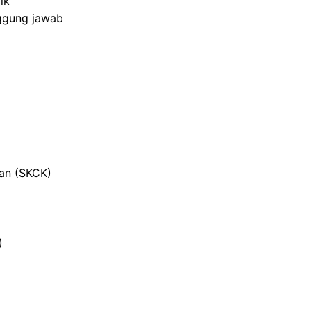
ik
nggung jawab
ian (SKCK)
)