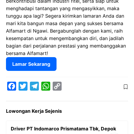
berkontribusi dalam industri ritel, serta siap untuk
menghadapi tantangan yang mengasyikkan, maka
tunggu apa lagi? Segera kirimkan lamaran Anda dan
mari kita bangun masa depan yang sukses bersama
Alfamart di Ngawi. Bergabunglah dengan kami, raih
kesempatan untuk mengembangkan diri, dan jadilah
bagian dari perjalanan prestasi yang membanggakan
bersama Alfamart!
Lamar Sekarang
F
T
T
W
C
a
w
e
h
o
c
i
l
a
p
Lowongan Kerja Sejenis
e
t
e
t
y
b
t
g
s
L
Driver PT Indomarco Prismatama Tbk, Depok
o
e
r
A
i