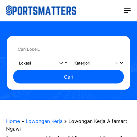
Langsung
M
ke
isi
Cari
Home
»
Lowongan Kerja
»
Lowongan Kerja Alfamart
Ngawi