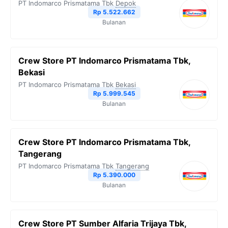
PT Indomarco Prismatama Tbk
Depok
o
r
a
p
n
Rp 5.522.662
Bulanan
k
m
p
k
Crew Store PT Indomarco Prismatama Tbk,
Bekasi
PT Indomarco Prismatama Tbk
Bekasi
Rp 5.999.545
Bulanan
Crew Store PT Indomarco Prismatama Tbk,
Tangerang
PT Indomarco Prismatama Tbk
Tangerang
Rp 5.390.000
Bulanan
Crew Store PT Sumber Alfaria Trijaya Tbk,