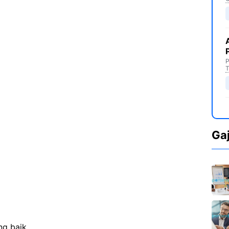
P
T
Ga
ng baik