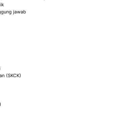
ik
nggung jawab
i
ian (SKCK)
)