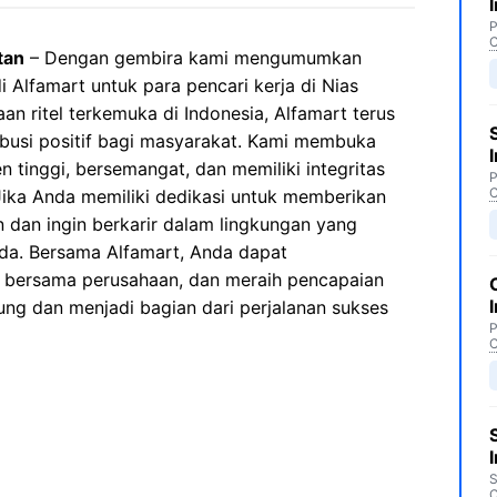
P
C
tan
– Dengan gembira kami mengumumkan
 Alfamart untuk para pencari kerja di Nias
an ritel terkemuka di Indonesia, Alfamart terus
usi positif bagi masyarakat. Kami membuka
n tinggi, bersemangat, dan memiliki integritas
P
C
ika Anda memiliki dedikasi untuk memberikan
 dan ingin berkarir dalam lingkungan yang
da. Bersama Alfamart, Anda dapat
h bersama perusahaan, dan meraih pencapaian
ng dan menjadi bagian dari perjalanan sukses
P
C
S
C