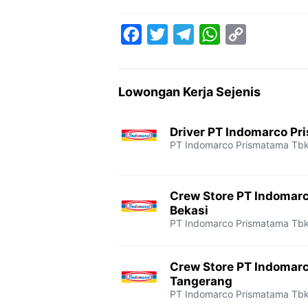
F
T
T
W
C
a
w
e
h
o
c
i
l
a
p
Lowongan Kerja Sejenis
e
t
e
t
y
b
t
g
s
L
Driver PT Indomarco Pr
o
e
r
A
i
PT Indomarco Prismatama Tb
o
r
a
p
n
k
m
p
k
Crew Store PT Indomar
Bekasi
PT Indomarco Prismatama Tb
Crew Store PT Indomar
Tangerang
PT Indomarco Prismatama Tb