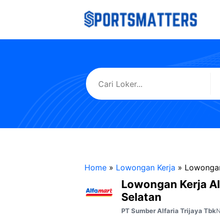
Langsung
ke
isi
Home
»
Lowongan Kerja
»
Lowongan
Lowongan Kerja Al
Selatan
N
PT Sumber Alfaria Trijaya Tbk