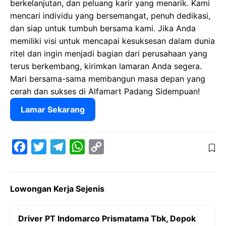
berkelanjutan, dan peluang karir yang menarik. Kami
mencari individu yang bersemangat, penuh dedikasi,
dan siap untuk tumbuh bersama kami. Jika Anda
memiliki visi untuk mencapai kesuksesan dalam dunia
ritel dan ingin menjadi bagian dari perusahaan yang
terus berkembang, kirimkan lamaran Anda segera.
Mari bersama-sama membangun masa depan yang
cerah dan sukses di Alfamart Padang Sidempuan!
Lamar Sekarang
F
T
T
W
C
a
w
e
h
o
c
i
l
a
p
Lowongan Kerja Sejenis
e
t
e
t
y
b
t
g
s
L
Driver PT Indomarco Prismatama Tbk, Depok
o
e
r
A
i