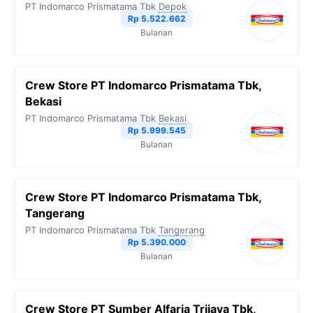
PT Indomarco Prismatama Tbk
Depok
o
r
a
p
n
Rp 5.522.662
Bulanan
k
m
p
k
Crew Store PT Indomarco Prismatama Tbk,
Bekasi
PT Indomarco Prismatama Tbk
Bekasi
Rp 5.999.545
Bulanan
Crew Store PT Indomarco Prismatama Tbk,
Tangerang
PT Indomarco Prismatama Tbk
Tangerang
Rp 5.390.000
Bulanan
Crew Store PT Sumber Alfaria Trijaya Tbk,