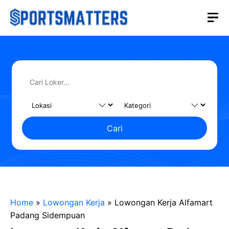
Langsung
M
ke
isi
Cari
Home
»
Lowongan Kerja
»
Lowongan Kerja Alfamart
Padang Sidempuan