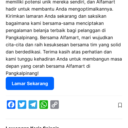
memiliki potensi unik mereka sendiri, dan Alfamart
hadir untuk membantu Anda mengoptimalkannya.
Kirimkan lamaran Anda sekarang dan saksikan
bagaimana kami bersama-sama menciptakan
pengalaman belanja terbaik bagi pelanggan di
Pangkalpinang. Bersama Alfamart, mari wujudkan
cita-cita dan raih kesuksesan bersama tim yang solid
dan berdedikasi. Terima kasih atas perhatian dan
kami tunggu kehadiran Anda untuk membangun masa
depan yang cerah bersama Alfamart di
Pangkalpinang!
Lamar Sekarang
F
T
T
W
C
a
w
e
h
o
c
i
l
a
p