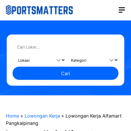
Langsung
M
ke
isi
Cari
Home
»
Lowongan Kerja
»
Lowongan Kerja Alfamart
Pangkalpinang