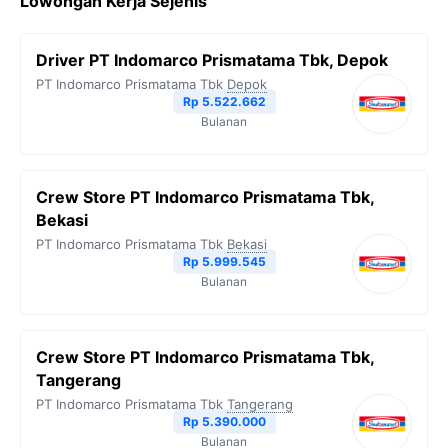
Lowongan Kerja Sejenis
e
t
e
t
y
b
t
g
s
L
Driver PT Indomarco Prismatama Tbk, Depok
o
e
r
A
i
PT Indomarco Prismatama Tbk
Depok
o
r
a
p
n
Rp 5.522.662
Bulanan
k
m
p
k
Crew Store PT Indomarco Prismatama Tbk,
Bekasi
PT Indomarco Prismatama Tbk
Bekasi
Rp 5.999.545
Bulanan
Crew Store PT Indomarco Prismatama Tbk,
Tangerang
PT Indomarco Prismatama Tbk
Tangerang
Rp 5.390.000
Bulanan