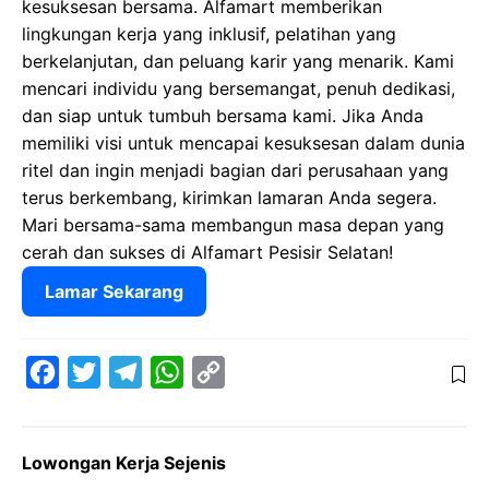
kesuksesan bersama. Alfamart memberikan
lingkungan kerja yang inklusif, pelatihan yang
berkelanjutan, dan peluang karir yang menarik. Kami
mencari individu yang bersemangat, penuh dedikasi,
dan siap untuk tumbuh bersama kami. Jika Anda
memiliki visi untuk mencapai kesuksesan dalam dunia
ritel dan ingin menjadi bagian dari perusahaan yang
terus berkembang, kirimkan lamaran Anda segera.
Mari bersama-sama membangun masa depan yang
cerah dan sukses di Alfamart Pesisir Selatan!
Lamar Sekarang
F
T
T
W
C
a
w
e
h
o
c
i
l
a
p
Lowongan Kerja Sejenis
e
t
e
t
y