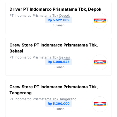
b
t
g
s
L
Driver PT Indomarco Prismatama Tbk, Depok
o
e
r
A
i
PT Indomarco Prismatama Tbk
Depok
o
r
a
p
n
Rp 5.522.662
Bulanan
k
m
p
k
Crew Store PT Indomarco Prismatama Tbk,
Bekasi
PT Indomarco Prismatama Tbk
Bekasi
Rp 5.999.545
Bulanan
Crew Store PT Indomarco Prismatama Tbk,
Tangerang
PT Indomarco Prismatama Tbk
Tangerang
Rp 5.390.000
Bulanan