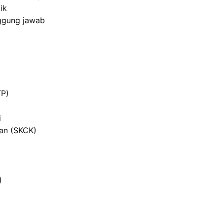
ik
nggung jawab
TP)
i
ian (SKCK)
)