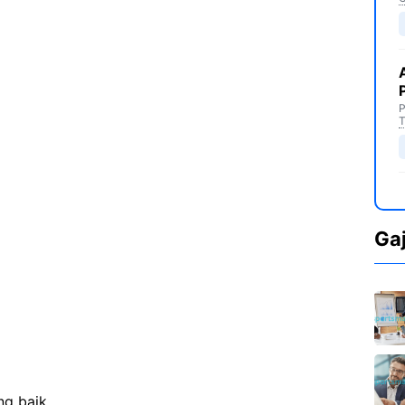
P
T
Ga
ng baik