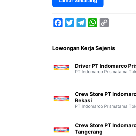
Lamar Sekarang
F
T
T
W
C
a
w
e
h
o
c
i
l
a
p
Lowongan Kerja Sejenis
e
t
e
t
y
b
t
g
s
L
Driver PT Indomarco Pr
o
e
r
A
i
PT Indomarco Prismatama Tb
o
r
a
p
n
k
m
p
k
Crew Store PT Indomar
Bekasi
PT Indomarco Prismatama Tb
Crew Store PT Indomar
Tangerang