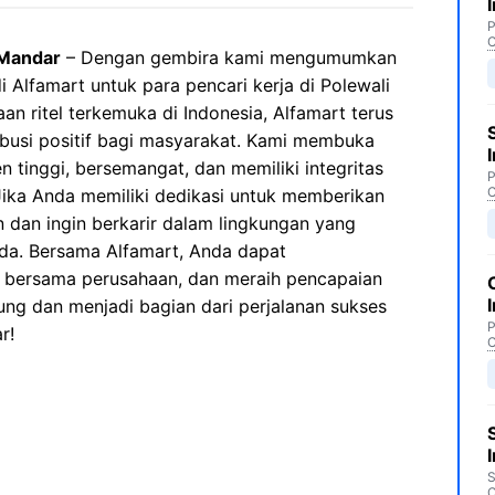
P
C
 Mandar
– Dengan gembira kami mengumumkan
 Alfamart untuk para pencari kerja di Polewali
an ritel terkemuka di Indonesia, Alfamart terus
usi positif bagi masyarakat. Kami membuka
n tinggi, bersemangat, dan memiliki integritas
P
C
ika Anda memiliki dedikasi untuk memberikan
 dan ingin berkarir dalam lingkungan yang
da. Bersama Alfamart, Anda dapat
h bersama perusahaan, dan meraih pencapaian
ng dan menjadi bagian dari perjalanan sukses
P
r!
C
S
C