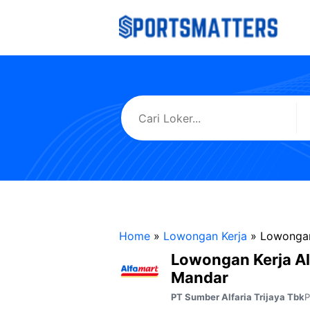
Langsung
ke
isi
Home
»
Lowongan Kerja
»
Lowongan
Lowongan Kerja Al
Mandar
P
PT Sumber Alfaria Trijaya Tbk