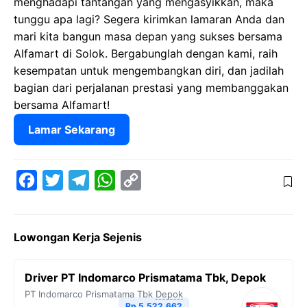
menghadapi tantangan yang mengasyikkan, maka
tunggu apa lagi? Segera kirimkan lamaran Anda dan
mari kita bangun masa depan yang sukses bersama
Alfamart di Solok. Bergabunglah dengan kami, raih
kesempatan untuk mengembangkan diri, dan jadilah
bagian dari perjalanan prestasi yang membanggakan
bersama Alfamart!
Lamar Sekarang
F
T
T
W
C
a
w
e
h
o
c
i
l
a
p
Lowongan Kerja Sejenis
e
t
e
t
y
b
t
g
s
L
Driver PT Indomarco Prismatama Tbk, Depok
o
e
r
A
i
PT Indomarco Prismatama Tbk
Depok
o
r
a
p
n
Rp 5.522.662