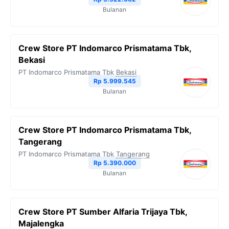
Bulanan
k
m
p
k
Crew Store PT Indomarco Prismatama Tbk,
Bekasi
PT Indomarco Prismatama Tbk
Bekasi
Rp 5.999.545
Bulanan
Crew Store PT Indomarco Prismatama Tbk,
Tangerang
PT Indomarco Prismatama Tbk
Tangerang
Rp 5.390.000
Bulanan
Crew Store PT Sumber Alfaria Trijaya Tbk,
Majalengka