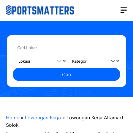
Langsung
M
ke
isi
Cari
Home
»
Lowongan Kerja
»
Lowongan Kerja Alfamart
Solok