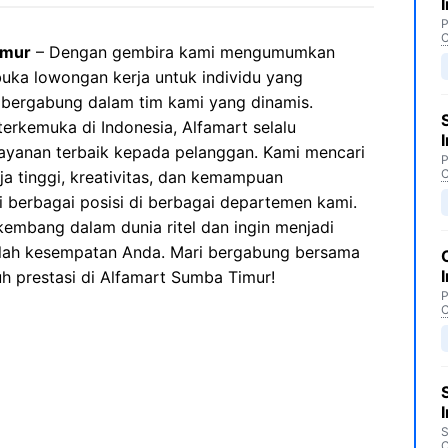
P
C
imur
– Dengan gembira kami mengumumkan
ka lowongan kerja untuk individu yang
 bergabung dalam tim kami yang dinamis.
terkemuka di Indonesia, Alfamart selalu
yanan terbaik kepada pelanggan. Kami mencari
P
C
ja tinggi, kreativitas, dan kemampuan
i berbagai posisi di berbagai departemen kami.
kembang dalam dunia ritel dan ingin menjadi
nilah kesempatan Anda. Mari bergabung bersama
h prestasi di Alfamart Sumba Timur!
P
C
S
C