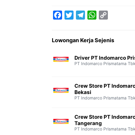
F
T
T
W
C
a
w
e
h
o
c
i
l
a
p
Lowongan Kerja Sejenis
e
t
e
t
y
b
t
g
s
L
Driver PT Indomarco Pr
o
e
r
A
i
PT Indomarco Prismatama Tb
o
r
a
p
n
k
m
p
k
Crew Store PT Indomar
Bekasi
PT Indomarco Prismatama Tb
Crew Store PT Indomar
Tangerang
PT Indomarco Prismatama Tb