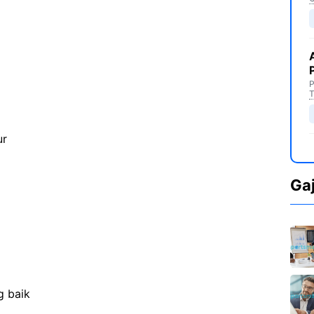
P
T
ur
Ga
g baik