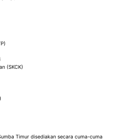
TP)
i
ian (SKCK)
)
 Sumba Timur disediakan secara cuma-cuma