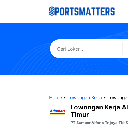
Langsung
ke
isi
Home
»
Lowongan Kerja
»
Lowongan
Lowongan Kerja A
Timur
S
PT Sumber Alfaria Trijaya Tbk