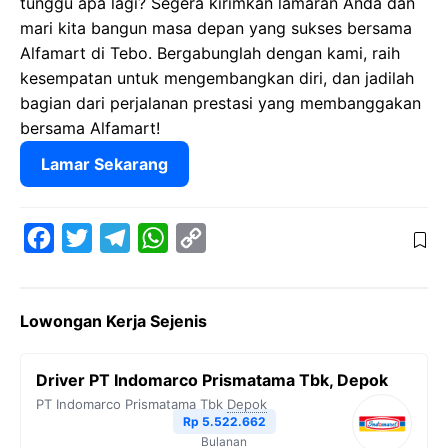
tunggu apa lagi? Segera kirimkan lamaran Anda dan
mari kita bangun masa depan yang sukses bersama
Alfamart di Tebo. Bergabunglah dengan kami, raih
kesempatan untuk mengembangkan diri, dan jadilah
bagian dari perjalanan prestasi yang membanggakan
bersama Alfamart!
Lamar Sekarang
F
T
T
W
C
a
w
e
h
o
c
i
l
a
p
Lowongan Kerja Sejenis
e
t
e
t
y
b
t
g
s
L
Driver PT Indomarco Prismatama Tbk, Depok
o
e
r
A
i
PT Indomarco Prismatama Tbk
Depok
o
r
a
p
n
Rp 5.522.662
Bulanan