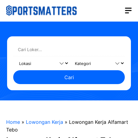
Langsung
M
ke
isi
Cari
Home
»
Lowongan Kerja
»
Lowongan Kerja Alfamart
Tebo