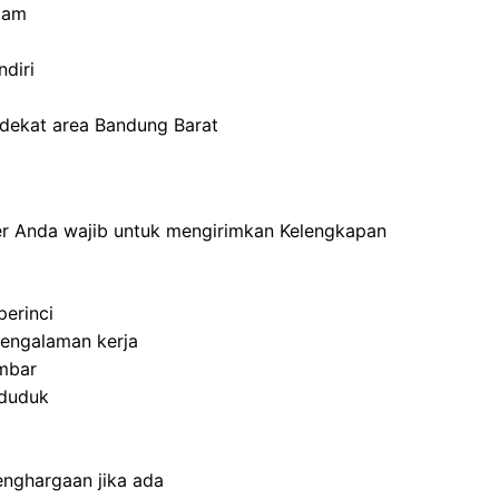
lam
diri
rdekat area Bandung Barat
ner Anda wajib untuk mengirimkan Kelengkapan
perinci
engalaman kerja
mbar
nduduk
enghargaan jika ada