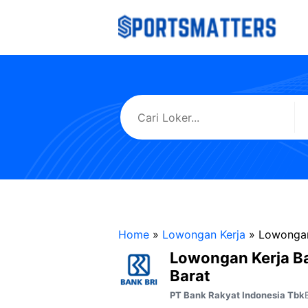
Langsung
ke
isi
Home
»
Lowongan Kerja
»
Lowongan
Lowongan Kerja B
Barat
PT Bank Rakyat Indonesia Tbk