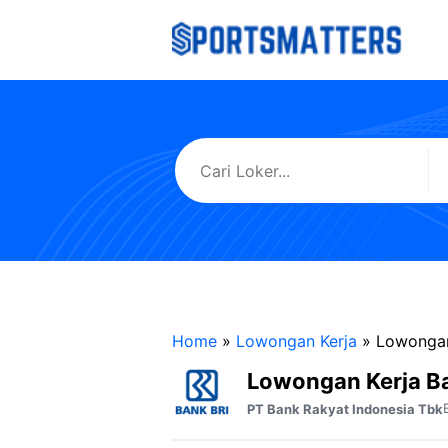
Langsung
ke
isi
Home
»
Lowongan Kerja
»
Lowongan
Lowongan Kerja B
PT Bank Rakyat Indonesia Tbk