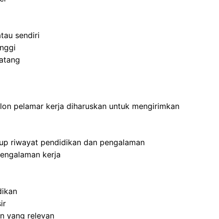
au sendiri
inggi
atang
alon pelamar kerja diharuskan untuk mengirimkan
up riwayat pendidikan dan pengalaman
engalaman kerja
dikan
ir
an yang relevan