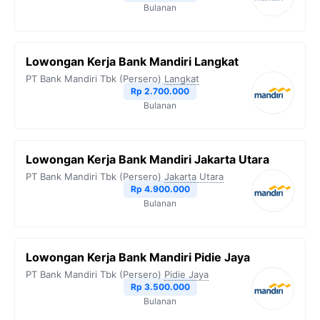
Bulanan
Lowongan Kerja Bank Mandiri Langkat
PT Bank Mandiri Tbk (Persero)
Langkat
Rp 2.700.000
Bulanan
Lowongan Kerja Bank Mandiri Jakarta Utara
PT Bank Mandiri Tbk (Persero)
Jakarta Utara
Rp 4.900.000
Bulanan
Lowongan Kerja Bank Mandiri Pidie Jaya
PT Bank Mandiri Tbk (Persero)
Pidie Jaya
Rp 3.500.000
Bulanan