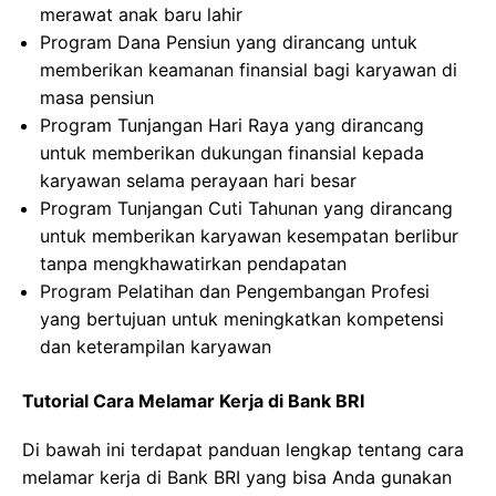
merawat anak baru lahir
Program Dana Pensiun yang dirancang untuk
memberikan keamanan finansial bagi karyawan di
masa pensiun
Program Tunjangan Hari Raya yang dirancang
untuk memberikan dukungan finansial kepada
karyawan selama perayaan hari besar
Program Tunjangan Cuti Tahunan yang dirancang
untuk memberikan karyawan kesempatan berlibur
tanpa mengkhawatirkan pendapatan
Program Pelatihan dan Pengembangan Profesi
yang bertujuan untuk meningkatkan kompetensi
dan keterampilan karyawan
Tutorial Cara Melamar Kerja di Bank BRI
Di bawah ini terdapat panduan lengkap tentang cara
melamar kerja di Bank BRI yang bisa Anda gunakan