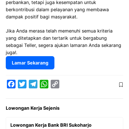
perbankan, tetapi juga kesempatan untuk
berkontribusi dalam pelayanan yang membawa
dampak positif bagi masyarakat.
Jika Anda merasa telah memenuhi semua kriteria
yang ditetapkan dan tertarik untuk bergabung
sebagai Teller, segera ajukan lamaran Anda sekarang
juga!.
Lamar Sekarang
F
T
T
W
C
a
w
e
h
o
c
i
l
a
p
Lowongan Kerja Sejenis
e
t
e
t
y
b
t
g
s
L
Lowongan Kerja Bank BRI Sukoharjo
o
e
r
A
i