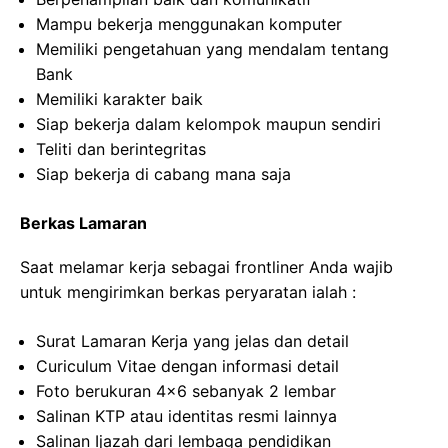
Mampu bekerja menggunakan komputer
Memiliki pengetahuan yang mendalam tentang
Bank
Memiliki karakter baik
Siap bekerja dalam kelompok maupun sendiri
Teliti dan berintegritas
Siap bekerja di cabang mana saja
Berkas Lamaran
Saat melamar kerja sebagai frontliner Anda wajib
untuk mengirimkan berkas peryaratan ialah :
Surat Lamaran Kerja yang jelas dan detail
Curiculum Vitae dengan informasi detail
Foto berukuran 4×6 sebanyak 2 lembar
Salinan KTP atau identitas resmi lainnya
Salinan Ijazah dari lembaga pendidikan