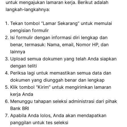
untuk mengajukan lamaran kerja. Berikut adalah
langkah-langkahnya:
Tekan tombol “Lamar Sekarang” untuk memulai
pengisian formulir
Isi formulir dengan informasi diri lengkap dan
benar, termasuk: Nama, email, Nomor HP, dan
lainnya
Upload semua dokumen yang telah Anda siapkan
dengan teliti
Periksa lagi untuk memastikan semua data dan
dokumen yang diunggah benar dan lengkap
Klik tombol “Kirim” untuk mengirimkan lamaran
kerja Anda
Menunggu tahapan seleksi administrasi dari pihak
Bank BRI
Apabila Anda lolos, Anda akan mendapatkan
panggilan untuk tes seleksi