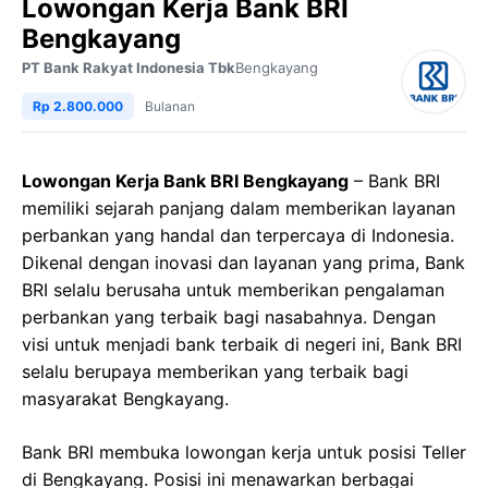
Lowongan Kerja Bank BRI
Bengkayang
PT Bank Rakyat Indonesia Tbk
Bengkayang
Rp 2.800.000
Bulanan
Lowongan Kerja Bank BRI Bengkayang
– Bank BRI
memiliki sejarah panjang dalam memberikan layanan
perbankan yang handal dan terpercaya di Indonesia.
Dikenal dengan inovasi dan layanan yang prima, Bank
BRI selalu berusaha untuk memberikan pengalaman
perbankan yang terbaik bagi nasabahnya. Dengan
visi untuk menjadi bank terbaik di negeri ini, Bank BRI
selalu berupaya memberikan yang terbaik bagi
masyarakat Bengkayang.
Bank BRI membuka lowongan kerja untuk posisi Teller
di Bengkayang. Posisi ini menawarkan berbagai