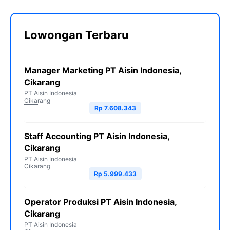
Lowongan Terbaru
Manager Marketing PT Aisin Indonesia,
Cikarang
PT Aisin Indonesia
Cikarang
Rp 7.608.343
Staff Accounting PT Aisin Indonesia,
Cikarang
PT Aisin Indonesia
Cikarang
Rp 5.999.433
Operator Produksi PT Aisin Indonesia,
Cikarang
PT Aisin Indonesia