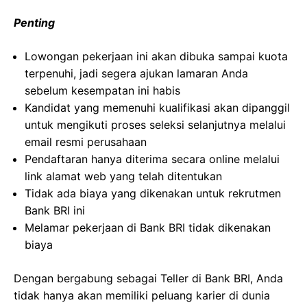
Penting
Lowongan pekerjaan ini akan dibuka sampai kuota
terpenuhi, jadi segera ajukan lamaran Anda
sebelum kesempatan ini habis
Kandidat yang memenuhi kualifikasi akan dipanggil
untuk mengikuti proses seleksi selanjutnya melalui
email resmi perusahaan
Pendaftaran hanya diterima secara online melalui
link alamat web yang telah ditentukan
Tidak ada biaya yang dikenakan untuk rekrutmen
Bank BRI ini
Melamar pekerjaan di Bank BRI tidak dikenakan
biaya
Dengan bergabung sebagai Teller di Bank BRI, Anda
tidak hanya akan memiliki peluang karier di dunia