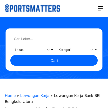
Langsung
M
ke
isi
Cari
Home
»
Lowongan Kerja
»
Lowongan Kerja Bank BRI
Bengkulu Utara