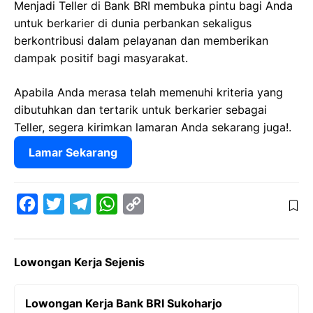
Menjadi Teller di Bank BRI membuka pintu bagi Anda
untuk berkarier di dunia perbankan sekaligus
berkontribusi dalam pelayanan dan memberikan
dampak positif bagi masyarakat.
Apabila Anda merasa telah memenuhi kriteria yang
dibutuhkan dan tertarik untuk berkarier sebagai
Teller, segera kirimkan lamaran Anda sekarang juga!.
Lamar Sekarang
F
T
T
W
C
a
w
e
h
o
c
i
l
a
p
Lowongan Kerja Sejenis
e
t
e
t
y
b
t
g
s
L
Lowongan Kerja Bank BRI Sukoharjo
o
e
r
A
i