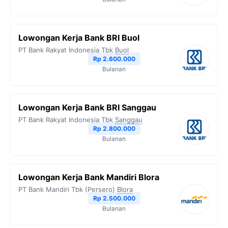
Lowongan Kerja Bank BRI Buol
PT Bank Rakyat Indonesia Tbk
Buol
Rp 2.600.000
Bulanan
Lowongan Kerja Bank BRI Sanggau
PT Bank Rakyat Indonesia Tbk
Sanggau
Rp 2.800.000
Bulanan
Lowongan Kerja Bank Mandiri Blora
PT Bank Mandiri Tbk (Persero)
Blora
Rp 2.500.000
Bulanan