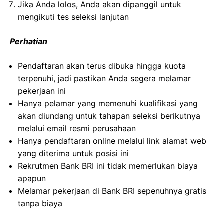
Jika Anda lolos, Anda akan dipanggil untuk
mengikuti tes seleksi lanjutan
Perhatian
Pendaftaran akan terus dibuka hingga kuota
terpenuhi, jadi pastikan Anda segera melamar
pekerjaan ini
Hanya pelamar yang memenuhi kualifikasi yang
akan diundang untuk tahapan seleksi berikutnya
melalui email resmi perusahaan
Hanya pendaftaran online melalui link alamat web
yang diterima untuk posisi ini
Rekrutmen Bank BRI ini tidak memerlukan biaya
apapun
Melamar pekerjaan di Bank BRI sepenuhnya gratis
tanpa biaya