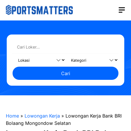
Langsung
M
ke
isi
Cari
Home
»
Lowongan Kerja
»
Lowongan Kerja Bank BRI
Bolaang Mongondow Selatan