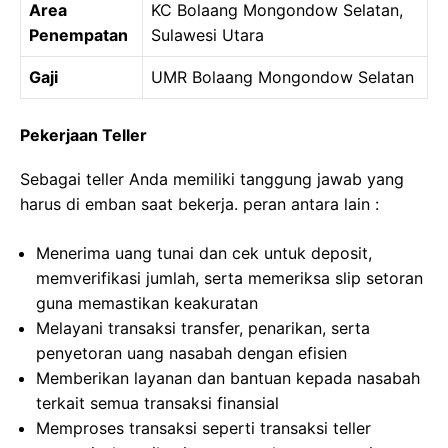
Area
KC Bolaang Mongondow Selatan,
Penempatan
Sulawesi Utara
Gaji
UMR Bolaang Mongondow Selatan
Pekerjaan Teller
Sebagai teller Anda memiliki tanggung jawab yang
harus di emban saat bekerja. peran antara lain :
Menerima uang tunai dan cek untuk deposit,
memverifikasi jumlah, serta memeriksa slip setoran
guna memastikan keakuratan
Melayani transaksi transfer, penarikan, serta
penyetoran uang nasabah dengan efisien
Memberikan layanan dan bantuan kepada nasabah
terkait semua transaksi finansial
Memproses transaksi seperti transaksi teller