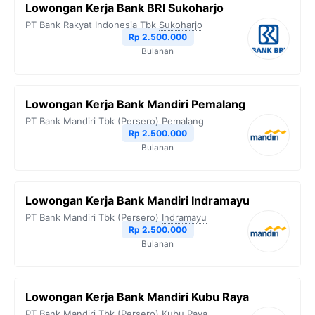
Lowongan Kerja Bank BRI Sukoharjo
o
e
r
A
i
PT Bank Rakyat Indonesia Tbk
Sukoharjo
o
r
a
p
n
Rp 2.500.000
Bulanan
k
m
p
k
Lowongan Kerja Bank Mandiri Pemalang
PT Bank Mandiri Tbk (Persero)
Pemalang
Rp 2.500.000
Bulanan
Lowongan Kerja Bank Mandiri Indramayu
PT Bank Mandiri Tbk (Persero)
Indramayu
Rp 2.500.000
Bulanan
Lowongan Kerja Bank Mandiri Kubu Raya
PT Bank Mandiri Tbk (Persero)
Kubu Raya