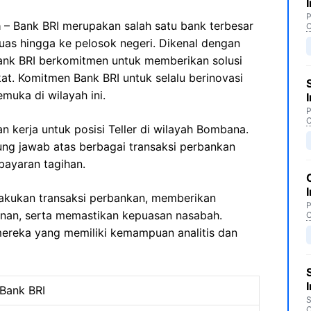
P
a
– Bank BRI merupakan salah satu bank terbesar
C
 luas hingga ke pelosok negeri. Dikenal dengan
ank BRI berkomitmen untuk memberikan solusi
kat. Komitmen Bank BRI untuk selalu berinovasi
muka di wilayah ini.
P
C
 kerja untuk posisi Teller di wilayah Bombana.
ung jawab atas berbagai transaksi perbankan
bayaran tagihan.
lakukan transaksi perbankan, memberikan
P
anan, serta memastikan kepuasan nasabah.
C
mereka yang memiliki kemampuan analitis dan
Bank BRI
S
C