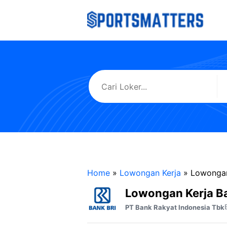
Langsung
ke
isi
Home
»
Lowongan Kerja
»
Lowongan
Lowongan Kerja B
PT Bank Rakyat Indonesia Tbk