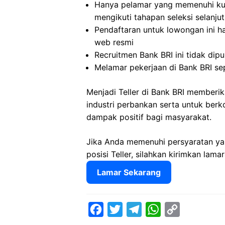
Hanya pelamar yang memenuhi kual
mengikuti tahapan seleksi selanju
Pendaftaran untuk lowongan ini ha
web resmi
Recruitmen Bank BRI ini tidak dip
Melamar pekerjaan di Bank BRI se
Menjadi Teller di Bank BRI member
industri perbankan serta untuk ber
dampak positif bagi masyarakat.
Jika Anda memenuhi persyaratan yan
posisi Teller, silahkan kirimkan lam
Lamar Sekarang
F
T
T
W
C
a
w
e
h
o